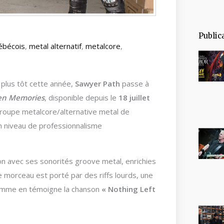
Public
ébécois
,
metal alternatif
,
metalcore
,
 plus tôt cette année,
Sawyer Path
passe à
en Memories
, disponible depuis le
18 juillet
groupe metalcore/alternative metal de
un niveau de professionnalisme
on avec ses sonorités groove metal, enrichies
 morceau est porté par des riffs lourds, une
 comme en témoigne la chanson
« Nothing Left