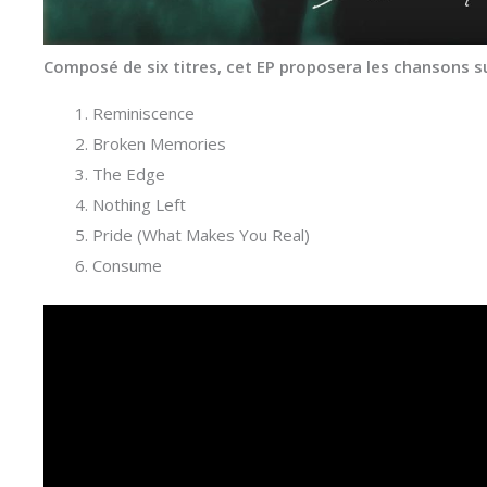
Composé de six titres, cet EP proposera les chansons s
Reminiscence
Broken Memories
The Edge
Nothing Left
Pride (What Makes You Real)
Consume