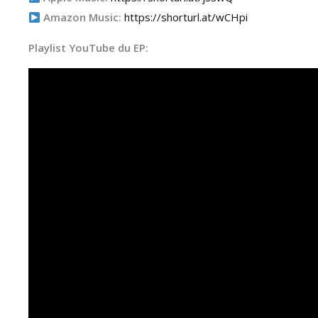
Amazon Music:
https://shorturl.at/wCHpi
Playlist YouTube du EP: