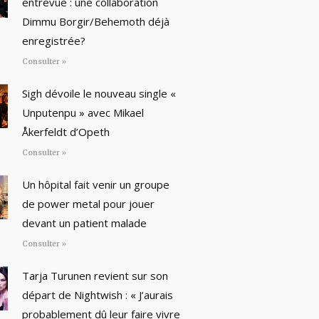
entrevue : une collaboration
Dimmu Borgir/Behemoth déjà
enregistrée?
Consulter »
Sigh dévoile le nouveau single «
Unputenpu » avec Mikael
Åkerfeldt d’Opeth
Consulter »
Un hôpital fait venir un groupe
de power metal pour jouer
devant un patient malade
Consulter »
Tarja Turunen revient sur son
départ de Nightwish : « J’aurais
probablement dû leur faire vivre