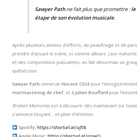
Sawyer Path
ne fait plus que promettre :
le
étape de son évolution musicale
.
Après plusieurs années d’efforts, de peaufinage et de pe
prendre d’assaut la scène, ici comme ailleurs. Leur maturit
et des compositions puissantes, en fait désormais un grou
québécoise.
Sawyer Path
remercie
Vincent Côté
pour l’enregistrement
mix/mastering de chef
, et à
Julien Bouffard
pour l’ensemb
Broken Memories
est à découvrir dès maintenant sur toute
s’annonce bruyant… et plein d’émotion.
Spotify:
https://shorturl.at/ujfI8
Apple Music:
https://shorturl.at/jsswQ