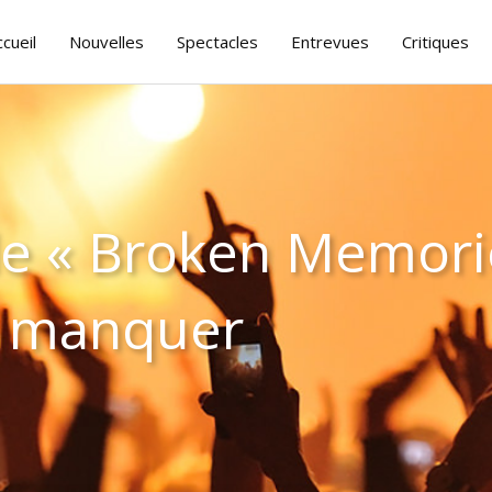
ccueil
Nouvelles
Spectacles
Entrevues
Critiques
le « Broken Memorie
s manquer