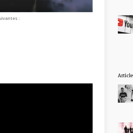
uivantes :
Articl