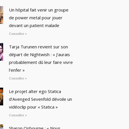
Un hôpital fait venir un groupe
de power metal pour jouer
devant un patient malade
Consulter »
Tarja Turunen revient sur son
départ de Nightwish : « J’aurais
probablement dû leur faire vivre
l’enfer »
Consulter »
Le projet alter ego Statica
d’Avenged Sevenfold dévoile un
vidéoclip pour « Statica »
Consulter »
Sharon Osbourne : « Nous