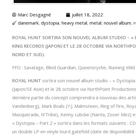
Marc Desgagné
juillet 18, 2022
danemark
,
dystopia
,
heavy metal
,
metal
,
nouvel album
,
r
ROYAL HUNT SORTIRA SON NOUVEL ALBUM STUDIO – « DY
KING RECORDS (JAPON) ET LE 28 OCTOBRE VIA NORTHP
NORD ET SUD).
FFO : Savatage, Blind Guardian, Queensryche, Running Wild
ROYAL HUNT
sortira son nouvel album studio – « Dystopia.
(Japon/SE Asie) et le 28 octobre via NorthPoint Productio
dernière partie du concept comprendra à nouveau des artis
Vandenberg), Mark Boals (Y.J. Malmsteen, Ring of Fire, Roya
Masquerade, N’Tribe), Kenny Lubcke (Narita, Zoser Mez) et
« Dystopia – Part 2 » sortira dans les formats suivants : C
un double LP en vinyle lourd gatefold (date de disponibilité 