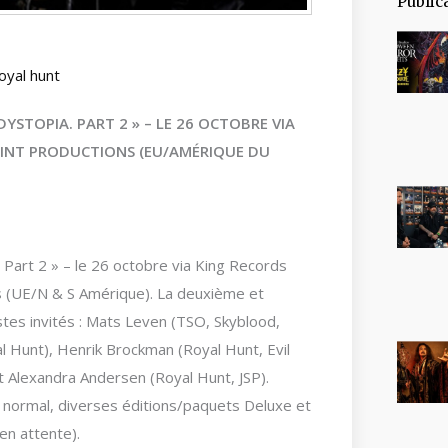
Public
oyal hunt
STOPIA. PART 2 » – LE 26 OCTOBRE VIA
OINT PRODUCTIONS (EU/AMÉRIQUE DU
 Part 2 » – le 26 octobre via King Records
ns (UE/N & S Amérique). La deuxième et
tes invités : Mats Leven (TSO, Skyblood,
l Hunt), Henrik Brockman (Royal Hunt, Evil
 Alexandra Andersen (Royal Hunt, JSP).
D normal, diverses éditions/paquets Deluxe et
en attente).