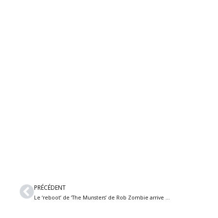
Précédent
PRÉCÉDENT
Le ‘reboot’ de ‘The Munsters’ de Rob Zombie arrive cet automne sur Netflix