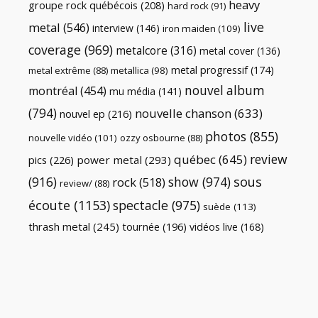
heavy
groupe rock québécois
(208)
hard rock
(91)
live
metal
(546)
interview
(146)
iron maiden
(109)
coverage
(969)
metalcore
(316)
metal cover
(136)
metal progressif
(174)
metal extrême
(88)
metallica
(98)
nouvel album
montréal
(454)
mu média
(141)
(794)
nouvelle chanson
(633)
nouvel ep
(216)
photos
(855)
nouvelle vidéo
(101)
ozzy osbourne
(88)
review
québec
(645)
pics
(226)
power metal
(293)
(916)
show
(974)
sous
rock
(518)
review/
(88)
écoute
(1153)
spectacle
(975)
suède
(113)
thrash metal
(245)
tournée
(196)
vidéos live
(168)