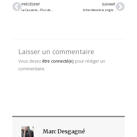
Précédent
Suiv
PRÉCÉDENT
SUIVANT
La Cauzerie – Plus de 60 artistes, des centaines de spectateurs et du plaisir : Burn The Evidence jouera à Rock la Cauze 2027 !
Arhat dévoile le single « Sto dzerkal » : créé à partir des poèmes de l’éminent poète ukrainien des années soixante Vasyl Stus
Laisser un commentaire
Vous devez
être connecté(e)
pour rédiger un
commentaire.
Marc Desgagné