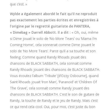
que c’est. »
Wylde a également abordé le fait qu’il ne reproduit
pas exactement les parties écrites et enregistrées à
l’origine par le regretté guitariste de PANTERA,
« Dimebag » Darrell Abbott. Il a dit :
« Oh, oui, même
si Dime jouait le solo de ‘No More Tears’ ou ‘Mama I’m
Coming Home’, cela sonnerait comme Dime jouant le
solo de ‘No More Tears’. Parce qu’il a sa touche et son
feeling. Comme quand Randy Rhoads jouait des
chansons de BLACK SABBATH, cela sonnait comme
Randy Rhoads jouant des chansons de BLACK SABBATH.
Vous écoutez l’album ‘Tribute’ [d’Ozzy Osbourne], quand
Saint Rhoads jouait ‘Iron Man’, ‘Paranoid’ et ‘Children Of
The Grave’, cela sonnait comme Randy jouant des
chansons de BLACK SABBATH. C’est le son de guitare de
Randy, la touche de Randy et le jeu de Randy. Mais c’est
ce qui rend cela cool. Oui, pour moi, c’est juste du bon