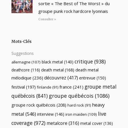
sortie « The Best of The Worst » du
groupe punk rock hardcore lyonnais
Consulter »
Mots-Clés
Suggestions
critique
(938)
black metal
(140)
allemagne
(107)
death metal
death metal
(168)
deathcore
(116)
découvrez
(417)
mélodique
(236)
entrevue
(150)
groupe metal
festival
(197)
france
(241)
finlande
(91)
québécois
(841)
groupe québécois
(1086)
heavy
groupe rock québécois
(208)
hard rock
(91)
live
metal
(546)
interview
(146)
iron maiden
(109)
coverage
(972)
metalcore
(316)
metal cover
(136)