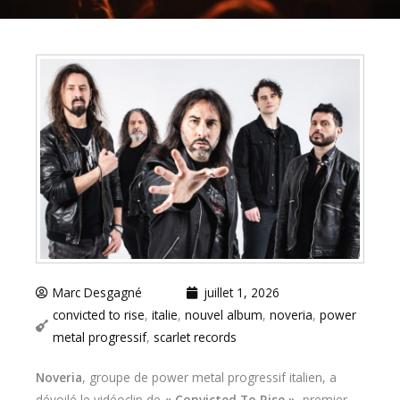
Marc Desgagné
juillet 1, 2026
convicted to rise
,
italie
,
nouvel album
,
noveria
,
power
metal progressif
,
scarlet records
Noveria
, groupe de power metal progressif italien, a
dévoilé le vidéoclip de
« Convicted To Rise »
, premier