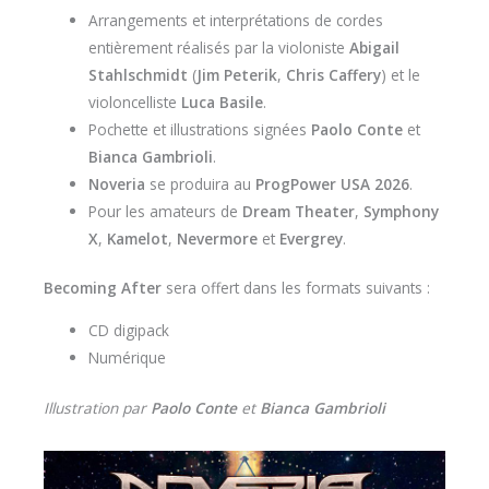
Arrangements et interprétations de cordes
entièrement réalisés par la violoniste
Abigail
Stahlschmidt
(
Jim Peterik
,
Chris Caffery
) et le
violoncelliste
Luca Basile
.
Pochette et illustrations signées
Paolo Conte
et
Bianca Gambrioli
.
Noveria
se produira au
ProgPower USA 2026
.
Pour les amateurs de
Dream Theater
,
Symphony
X
,
Kamelot
,
Nevermore
et
Evergrey
.
Becoming After
sera offert dans les formats suivants :
CD digipack
Numérique
Illustration par
Paolo Conte
et
Bianca Gambrioli