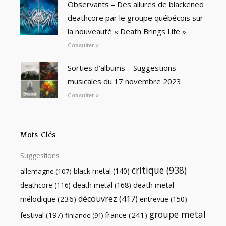
Observants – Des allures de blackened
deathcore par le groupe québécois sur
la nouveauté « Death Brings Life »
Consulter »
Sorties d’albums – Suggestions
musicales du 17 novembre 2023
Consulter »
Mots-Clés
Suggestions
critique
(938)
black metal
(140)
allemagne
(107)
death metal
death metal
(168)
deathcore
(116)
découvrez
(417)
mélodique
(236)
entrevue
(150)
groupe metal
festival
(197)
france
(241)
finlande
(91)