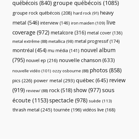
québécois
(840)
groupe québécois
(1085)
heavy
groupe rock québécois
(208)
hard rock
(91)
live
metal
(546)
interview
(146)
iron maiden
(109)
coverage
(972)
metalcore
(316)
metal cover
(136)
metal progressif
(174)
metal extrême
(88)
metallica
(98)
nouvel album
montréal
(454)
mu média
(141)
(795)
nouvelle chanson
(633)
nouvel ep
(216)
photos
(858)
nouvelle vidéo
(101)
ozzy osbourne
(88)
review
québec
(645)
pics
(226)
power metal
(293)
(919)
show
(977)
sous
rock
(518)
review/
(88)
écoute
(1153)
spectacle
(978)
suède
(113)
thrash metal
(245)
tournée
(196)
vidéos live
(168)