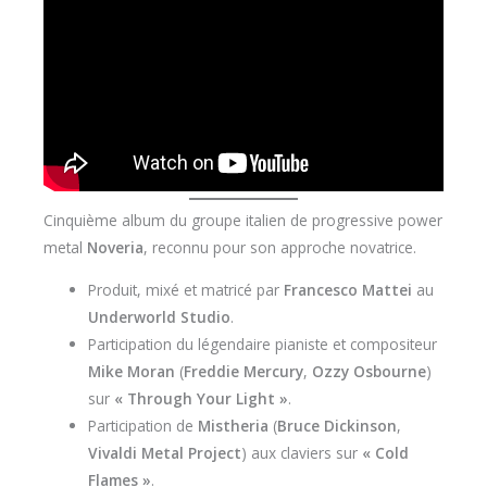
Cinquième album du groupe italien de progressive power
metal
Noveria
, reconnu pour son approche novatrice.
Produit, mixé et matricé par
Francesco Mattei
au
Underworld Studio
.
Participation du légendaire pianiste et compositeur
Mike Moran
(
Freddie Mercury
,
Ozzy Osbourne
)
sur
« Through Your Light »
.
Participation de
Mistheria
(
Bruce Dickinson
,
Vivaldi Metal Project
) aux claviers sur
« Cold
Flames »
.