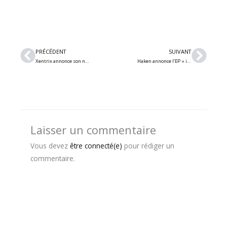
Précédent
Suiv
PRÉCÉDENT
SUIVANT
Xentrix annonce son nouvel album « Allied With the Enemy »
Haken annonce l’EP « in a fever dream » et dévoile le vidéoclip de « delirium »
Laisser un commentaire
Vous devez
être connecté(e)
pour rédiger un
commentaire.