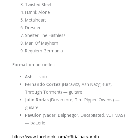
Twisted Steel
I Drink Alone
Metalheart
Dresden
Shelter The Faithless
Man Of Mayhem
Requiem Germania
Formation actuelle :
Ash
— voix
Fernando Cortez
(Hacavitz, Ash Nazg Burz,
Through Torment) — guitare
Julio Rodas
(Dreamlore, Tim ‘Ripper’ Owens) —
guitare
Pavulon
(Vader, Belphegor, Decapitated, VLTIMAS)
— batterie
https://www.facebook.com/officialnargaroth