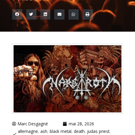
Marc Desgagné
mai 28, 2026
allemagne
,
ash
,
black metal
,
death
,
judas priest
,