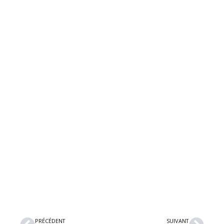
Précédent
Suiv
PRÉCÉDENT
SUIVANT