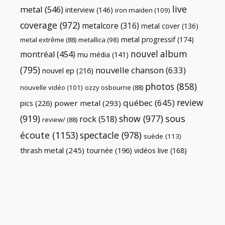
live
metal
(546)
interview
(146)
iron maiden
(109)
coverage
(972)
metalcore
(316)
metal cover
(136)
metal progressif
(174)
metal extrême
(88)
metallica
(98)
nouvel album
montréal
(454)
mu média
(141)
(795)
nouvelle chanson
(633)
nouvel ep
(216)
photos
(858)
nouvelle vidéo
(101)
ozzy osbourne
(88)
review
québec
(645)
pics
(226)
power metal
(293)
(919)
show
(977)
sous
rock
(518)
review/
(88)
écoute
(1153)
spectacle
(978)
suède
(113)
thrash metal
(245)
tournée
(196)
vidéos live
(168)