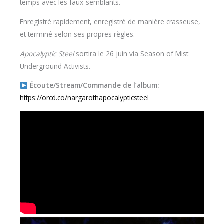
temps avec les faux-semblants.
Enregistré rapidement, enregistré de manière crasseuse,
et terminé selon ses propres règles.
Apocalyptic Steel
sortira le 26 juin via Season of Mist
Underground Activists.
Écoute/Stream/Commande de l’album:
https://orcd.co/nargarothapocalypticsteel