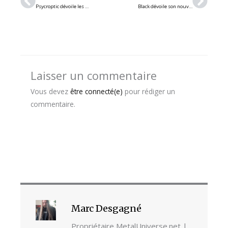
Psycroptic dévoile les détails de son nouvel album « The Pulse Of Annihilation » : sortie prévue en juillet 2026
Black dévoile son nouveau single « Practice of Suffering » : thrash metal californien
Laisser un commentaire
Vous devez
être connecté(e)
pour rédiger un
commentaire.
Marc Desgagné
Propriétaire MetalUniverse.net |