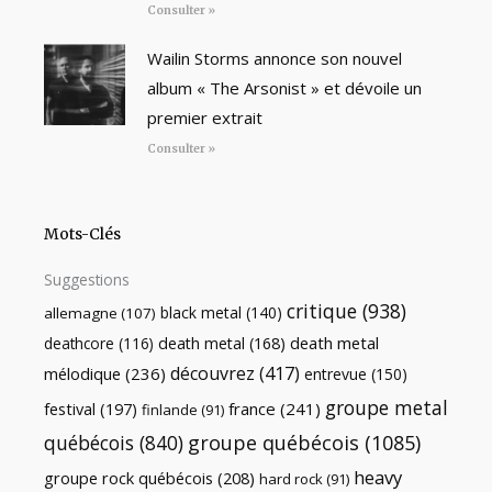
Consulter »
Wailin Storms annonce son nouvel
album « The Arsonist » et dévoile un
premier extrait
Consulter »
Mots-Clés
Suggestions
critique
(938)
black metal
(140)
allemagne
(107)
death metal
death metal
(168)
deathcore
(116)
découvrez
(417)
mélodique
(236)
entrevue
(150)
groupe metal
festival
(197)
france
(241)
finlande
(91)
québécois
(840)
groupe québécois
(1085)
heavy
groupe rock québécois
(208)
hard rock
(91)