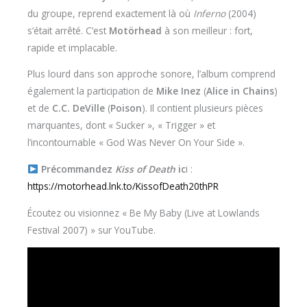
du groupe, reprend exactement là où
Inferno
(2004)
s’était arrêté. C’est
Motörhead
à son meilleur : fort,
rapide et implacable.
Plus lourd dans son approche sonore, l’album comprend
également la participation de
Mike Inez
(
Alice in Chains
)
et de
C.C. DeVille
(
Poison
). Il contient plusieurs pièces
marquantes, dont « Sucker », « Trigger » et
l’incontournable « God Was Never On Your Side ».
Précommandez
Kiss of Death
ic
i :
https://motorhead.lnk.to/KissofDeath20thPR
Écoutez ou visionnez « Be My Baby (Live at Lowlands
Festival 2007) » sur YouTube.