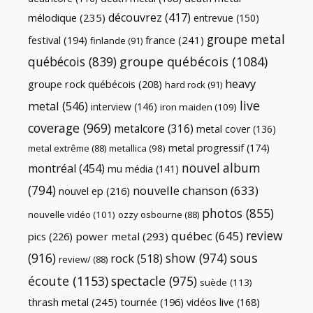
découvrez
(417)
mélodique
(235)
entrevue
(150)
groupe metal
festival
(194)
france
(241)
finlande
(91)
québécois
(839)
groupe québécois
(1084)
heavy
groupe rock québécois
(208)
hard rock
(91)
live
metal
(546)
interview
(146)
iron maiden
(109)
coverage
(969)
metalcore
(316)
metal cover
(136)
metal progressif
(174)
metal extrême
(88)
metallica
(98)
nouvel album
montréal
(454)
mu média
(141)
(794)
nouvelle chanson
(633)
nouvel ep
(216)
photos
(855)
nouvelle vidéo
(101)
ozzy osbourne
(88)
review
québec
(645)
pics
(226)
power metal
(293)
(916)
show
(974)
sous
rock
(518)
review/
(88)
écoute
(1153)
spectacle
(975)
suède
(113)
thrash metal
(245)
tournée
(196)
vidéos live
(168)