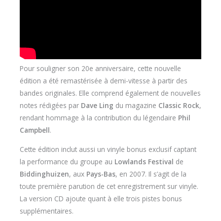
Pour souligner son 20e anniversaire, cette nouvelle
édition a été remastérisée à demi-vitesse à partir des
bandes originales. Elle comprend également de nouvelles
notes rédigées par
Dave Ling
du magazine
Classic Rock
,
rendant hommage à la contribution du légendaire
Phil
Campbell
.
Cette édition inclut aussi un vinyle bonus exclusif captant
la performance du groupe au
Lowlands Festival
de
Biddinghuizen
, aux
Pays-Bas
, en 2007. Il s’agit de la
toute première parution de cet enregistrement sur vinyle.
La version CD ajoute quant à elle trois pistes bonus
supplémentaires.