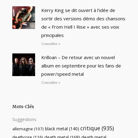
Kerry King se dit ouvert à l’idée de
sortir des versions démo des chansons
de « From Hell I Rise » avec ses voix
principales
Consulter »
Krilloan – De retour avec un nouvel
album en septembre pour les fans de
power/speed metal
Consulter »
Mots-Clés
Suggestions
critique
(935)
black metal
(140)
allemagne
(107)
death metal
death metal
(168)
deathcore
(116)