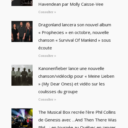
Havendean par Molly Caisse-Vee
Consulter »
Dragonland lancera son nouvel album
« Prophecies » en octobre, nouvelle
chanson « Survival Of Mankind » sous
écoute
Consulter »
Kanonenfieber lance une nouvelle
chanson/vidéoclip pour « Meine Lieben
» (My Dear Ones) et vidéo sur les
coulisses du groupe
Consulter »
The Musical Box recrée l’ère Phil Collins
de Genesis avec …And Then There Was
Phil… : en tournée au Québec en janvier