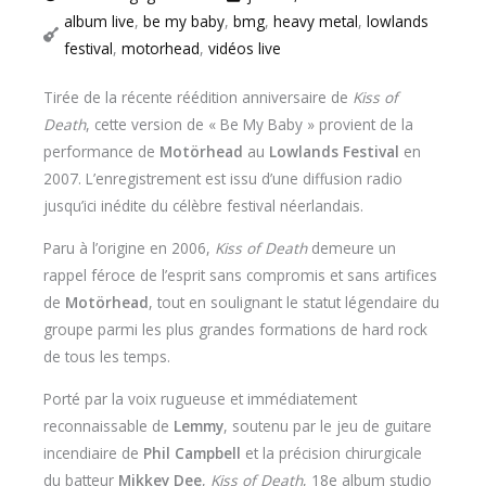
album live
,
be my baby
,
bmg
,
heavy metal
,
lowlands
festival
,
motorhead
,
vidéos live
Tirée de la récente réédition anniversaire de
Kiss of
Death
, cette version de « Be My Baby » provient de la
performance de
Motörhead
au
Lowlands Festival
en
2007. L’enregistrement est issu d’une diffusion radio
jusqu’ici inédite du célèbre festival néerlandais.
Paru à l’origine en 2006,
Kiss of Death
demeure un
rappel féroce de l’esprit sans compromis et sans artifices
de
Motörhead
, tout en soulignant le statut légendaire du
groupe parmi les plus grandes formations de hard rock
de tous les temps.
Porté par la voix rugueuse et immédiatement
reconnaissable de
Lemmy
, soutenu par le jeu de guitare
incendiaire de
Phil Campbell
et la précision chirurgicale
du batteur
Mikkey Dee
,
Kiss of Death
, 18e album studio