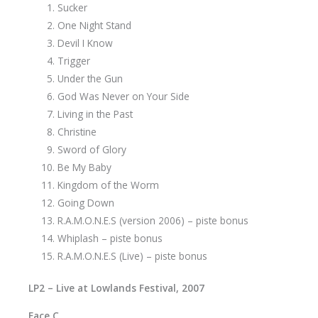
Sucker
One Night Stand
Devil I Know
Trigger
Under the Gun
God Was Never on Your Side
Living in the Past
Christine
Sword of Glory
Be My Baby
Kingdom of the Worm
Going Down
R.A.M.O.N.E.S (version 2006) – piste bonus
Whiplash – piste bonus
R.A.M.O.N.E.S (Live) – piste bonus
LP2 – Live at Lowlands Festival, 2007
Face C