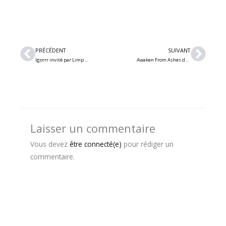
Précédent
Suiv
PRÉCÉDENT
SUIVANT
Igorrr invité par Limp Bizkit : Jean-Baptiste Le Bail raconte « l’incantation » qui va faire basculer le groupe
Awaken From Ashes dévoile le vidéoclip de sa nouvelle chanson « Drowning Deep »
Laisser un commentaire
Vous devez
être connecté(e)
pour rédiger un
commentaire.