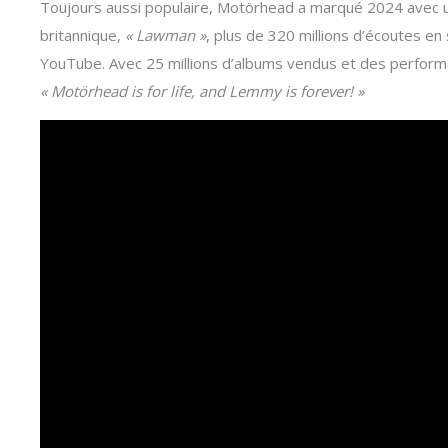
Toujours aussi populaire, Motörhead a marqué 2024 avec u
britannique,
« Lawman »
, plus de 320 millions d’écoutes en
YouTube. Avec 25 millions d’albums vendus et des performan
« Motörhead is for life, and Lemmy is forever! »