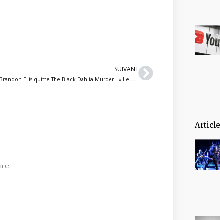
Suivant
SUIVANT
Brandon Ellis quitte The Black Dahlia Murder : « Le moment est venu de tourner la page et d’entamer un nouveau chapitre »
Articl
re.