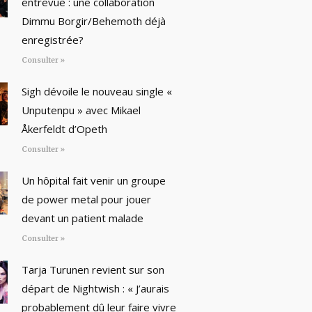
entrevue : une collaboration
Dimmu Borgir/Behemoth déjà
enregistrée?
Consulter »
Sigh dévoile le nouveau single «
Unputenpu » avec Mikael
Åkerfeldt d’Opeth
Consulter »
Un hôpital fait venir un groupe
de power metal pour jouer
devant un patient malade
Consulter »
Tarja Turunen revient sur son
départ de Nightwish : « J’aurais
probablement dû leur faire vivre