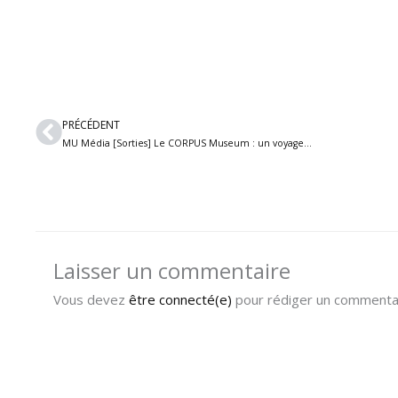
Précédent
PRÉCÉDENT
MU Média [Sorties] Le CORPUS Museum : un voyage spectaculaire à l’intérieur du corps humain aux Pays-Bas
Laisser un commentaire
Vous devez
être connecté(e)
pour rédiger un commentai