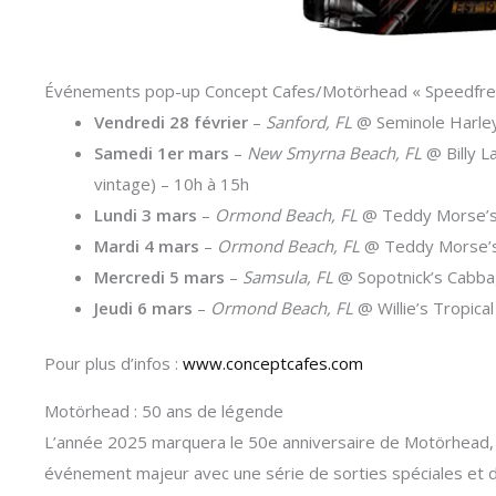
Événements pop-up Concept Cafes/Motörhead « Speedfreak
Vendredi 28 février
–
Sanford, FL
@ Seminole Harley
Samedi 1er mars
–
New Smyrna Beach, FL
@ Billy L
vintage) – 10h à 15h
Lundi 3 mars
–
Ormond Beach, FL
@ Teddy Morse’s 
Mardi 4 mars
–
Ormond Beach, FL
@ Teddy Morse’s 
Mercredi 5 mars
–
Samsula, FL
@ Sopotnick’s Cabba
Jeudi 6 mars
–
Ormond Beach, FL
@ Willie’s Tropic
Pour plus d’infos :
www.conceptcafes.com
Motörhead : 50 ans de légende
L’année 2025 marquera le 50e anniversaire de Motörhead, 
événement majeur avec une série de sorties spéciales et d