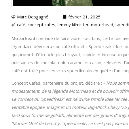
Marc Desgagné
février 21, 2025
café
,
concept cafes
,
lemmy kilmister
,
motorhead
,
speed
Motörhead
continue de faire vibrer ses fans, cette fois av
légendaire dévoilera son café officiel « Speedfreak » lor
qui promet d’être « le plus bruyant, rapide et intense » q
puissantes de chocolat noir, caramel et cacao, relevées d’une
café est taillé pour les vrais speedfreaks en quête d’un co
Concept Cafes, partenaire du projet, déclare :
« Nous somm
modestement, de la légende Motörhead et de pouvoir offrir
Le concept du ‘Speedfreak’ est né d’une simple idée lancée à
véritable épopée. Imaginez un moteur Big-Block Chevy ’75 p
tard sous forme de goliath, alimenté par des grains d’origin
‘Murder One’ de Lemmy. ‘Speedfreak’, ce n’est pas juste un c