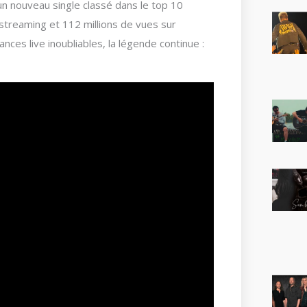
n nouveau single classé dans le top 10
 streaming et 112 millions de vues sur
ces live inoubliables, la légende continue :