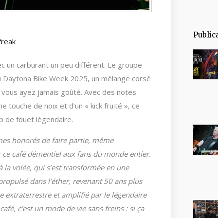
Public
freak
ec un carburant un peu différent. Le groupe
s du Daytona Bike Week 2025, un mélange corsé
ue vous ayez jamais goûté. Avec des notes
 touche de noix et d’un « kick fruité », ce
up de fouet légendaire.
es honorés de faire partie, même
 ce café démentiel aux fans du monde entier.
 la volée, qui s’est transformée en une
ropulsé dans l’éther, revenant 50 ans plus
e extraterrestre et amplifié par le légendaire
afé, c’est un mode de vie sans freins : si ça