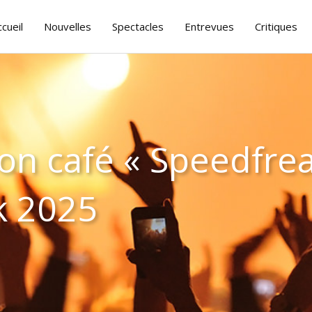
ccueil
Nouvelles
Spectacles
Entrevues
Critiques
n café « Speedfrea
k 2025