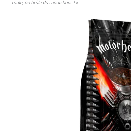
roule, on brûle du caoutchouc ! »