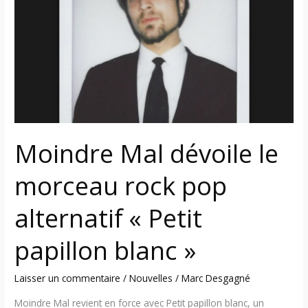
le
morceau
rock
pop
alternatif
« Petit
papillon
blanc »
Moindre Mal dévoile le
morceau rock pop
alternatif « Petit
papillon blanc »
Laisser un commentaire
/
Nouvelles
/
Marc Desgagné
Moindre Mal revient en force avec Petit papillon blanc, un