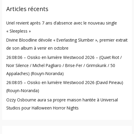
r
Articles récents
c
h
Uriel revient après 7 ans d’absence avec le nouveau single
f
« Sleepless »
o
Divine Bloodline dévoile « Everlasting Slumber », premier extrait
r
de son album à venir en octobre
:
26:08:06 – Osisko en lumière Westwood 2026 – (Quiet Riot /
Noir Silence / Michel Pagliaro / Brise-Fer / Grimskunk / 50
Appalaches) (Rouyn-Noranda)
26:08:05 – Osisko en lumière Westwood 2026 (David Pineau)
(Rouyn-Noranda)
Ozzy Osbourne aura sa propre maison hantée à Universal
Studios pour Halloween Horror Nights