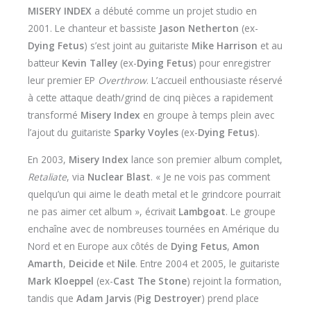
MISERY INDEX
a débuté comme un projet studio en
2001. Le chanteur et bassiste
Jason Netherton
(ex-
Dying Fetus
) s’est joint au guitariste
Mike Harrison
et au
batteur
Kevin Talley
(ex-
Dying Fetus
) pour enregistrer
leur premier EP
Overthrow
. L’accueil enthousiaste réservé
à cette attaque death/grind de cinq pièces a rapidement
transformé
Misery Index
en groupe à temps plein avec
l’ajout du guitariste
Sparky Voyles
(ex-
Dying Fetus
).
En 2003,
Misery Index
lance son premier album complet,
Retaliate
, via
Nuclear Blast
. « Je ne vois pas comment
quelqu’un qui aime le death metal et le grindcore pourrait
ne pas aimer cet album », écrivait
Lambgoat
. Le groupe
enchaîne avec de nombreuses tournées en Amérique du
Nord et en Europe aux côtés de
Dying Fetus
,
Amon
Amarth
,
Deicide
et
Nile
. Entre 2004 et 2005, le guitariste
Mark Kloeppel
(ex-
Cast The Stone
) rejoint la formation,
tandis que
Adam Jarvis
(
Pig Destroyer
) prend place