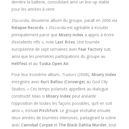
derrière la batterie, consolidant ainsi un line-up stable
pour les années à venir.
Discordia
, deuxième album du groupe, paraît en 2006 via
Relapse Records
. «
Discordia
est agréable à écouter
principalement parce que
Misery Index
a appris à écrire
d’excellents riffs », note
Last Rites
. Une tournée
européenne de sept semaines avec
Fear Factory
suit,
ainsi que les premières participations du groupe au
Hellfest
et au
Tuska Open Air
.
Pour leur troisième album,
Traitors
(2008),
Misery Index
enregistre avec
Kurt Ballou
(
Converge
) au God City
Studios. « Ces temps polarisés appellent au dialogue
constructif. Mais si
Misery Index
peut anéantir
l’opposition de toutes les façons possibles, qu’il en soit
ainsi », écrivait
Pitchfork
. Le groupe enchaîne ensuite
deux années de tournées intensives, partageant la scène
avec
Cannibal Corpse
et
The Black Dahlia Murder
, tout