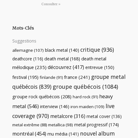
Consulter »
Mots-Clés
Suggestions
critique
(936)
black metal
(140)
allemagne
(107)
death metal
death metal
(168)
deathcore
(116)
découvrez
(417)
mélodique
(235)
entrevue
(150)
groupe metal
festival
(195)
france
(241)
finlande
(91)
québécois
(839)
groupe québécois
(1084)
heavy
groupe rock québécois
(208)
hard rock
(91)
live
metal
(546)
interview
(146)
iron maiden
(109)
coverage
(970)
metalcore
(316)
metal cover
(136)
metal progressif
(174)
metal extrême
(88)
metallica
(98)
nouvel album
montréal
(454)
mu média
(141)