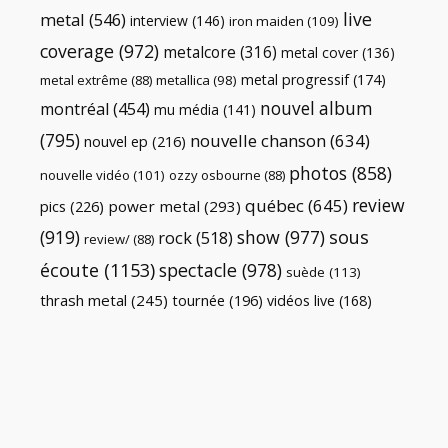
live
metal
(546)
interview
(146)
iron maiden
(109)
coverage
(972)
metalcore
(316)
metal cover
(136)
metal progressif
(174)
metal extrême
(88)
metallica
(98)
nouvel album
montréal
(454)
mu média
(141)
(795)
nouvelle chanson
(634)
nouvel ep
(216)
photos
(858)
nouvelle vidéo
(101)
ozzy osbourne
(88)
review
québec
(645)
pics
(226)
power metal
(293)
(919)
show
(977)
sous
rock
(518)
review/
(88)
écoute
(1153)
spectacle
(978)
suède
(113)
thrash metal
(245)
tournée
(196)
vidéos live
(168)