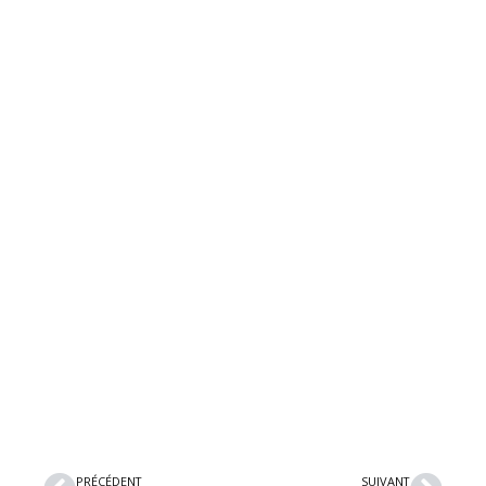
Précédent
Suiv
PRÉCÉDENT
SUIVANT