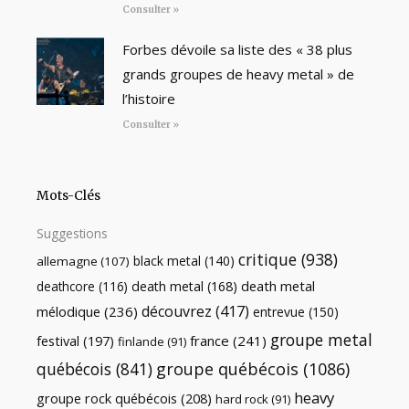
Consulter »
Forbes dévoile sa liste des « 38 plus
grands groupes de heavy metal » de
l’histoire
Consulter »
Mots-Clés
Suggestions
critique
(938)
black metal
(140)
allemagne
(107)
death metal
death metal
(168)
deathcore
(116)
découvrez
(417)
mélodique
(236)
entrevue
(150)
groupe metal
festival
(197)
france
(241)
finlande
(91)
québécois
(841)
groupe québécois
(1086)
heavy
groupe rock québécois
(208)
hard rock
(91)