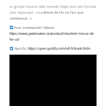
Le groupe résume cette nouvelle étape avec une formule
sans équivoque :
« La Messe de Fer ne fait que
commencer. »
Pour commander l’album:
https://www.jawbreaker.se/product/meurtrier-messe-de-
fer-cd/
Spotify:
https://open.spotify.com/intl-fr/track/3H0v