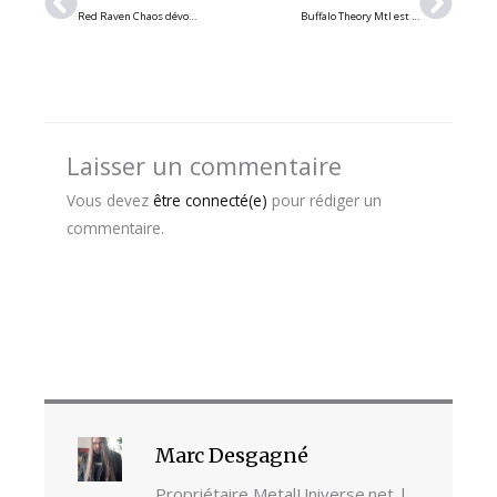
Red Raven Chaos dévoile son nouveau single/vidéoclip « The Other Side of Me »
Buffalo Theory Mtl est de retour avec un nouveau single intitulé « …and Imbeciles » et nouvel EP à venir
Laisser un commentaire
Vous devez
être connecté(e)
pour rédiger un
commentaire.
Marc Desgagné
Propriétaire MetalUniverse.net |