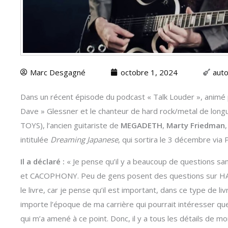
Marc Desgagné
octobre 1, 2024
auto
Dans un récent épisode du podcast « Talk Louder », animé p
Dave » Glessner et le chanteur de hard rock/metal de l
TOYS), l’ancien guitariste de
MEGADETH
,
Marty Friedman
intitulée
Dreaming Japanese
, qui sortira le 3 décembre via
Il a déclaré :
« Je pense qu’il y a beaucoup de questions
et CACOPHONY. Peu de gens posent des questions sur HAW
le livre, car je pense qu’il est important, dans ce type de l
importe l’époque de ma carrière qui pourrait intéresser quel
qui m’a amené à ce point. Donc, il y a tous les détails de 