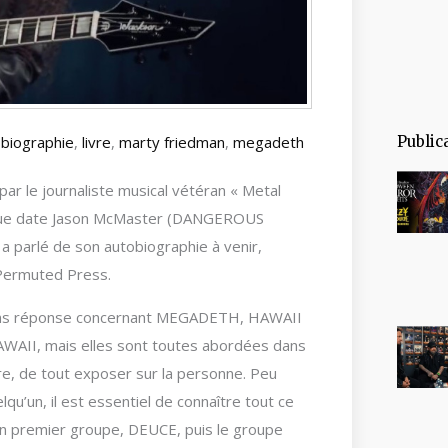
biographie
,
livre
,
marty friedman
,
megadeth
Public
ar le journaliste musical vétéran « Metal
ongue date Jason McMaster (DANGEROUS
, a parlé de son autobiographie à venir,
 Permuted Press.
 sans réponse concernant MEGADETH, HAWAII
AII, mais elles sont toutes abordées dans
ivre, de tout exposer sur la personne. Peu
qu’un, il est essentiel de connaître tout ce
mon premier groupe, DEUCE, puis le groupe