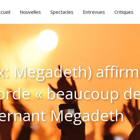
ccueil
Nouvelles
Spectacles
Entrevues
Critiques
x: Megadeth) affir
orde « beaucoup de
cernant Megadeth