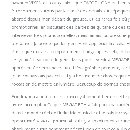
hawaïen VIXEN et tout ça, ainsi que CACOPHONY et, bien 
être vraiment surpris par la clarté des détails sur l’époqu
abordé depuis mon départ du groupe. Et les rares fois où j’
promotionnel, en discutant des parties de guitare ou des t
interviews très promotionnelles, mais jamais, ou presque
personnel. Je pense que les gens vont apprécier lire cela. Et
Parce que ma vie a complètement changé après cela, et tout
les yeux à beaucoup de gens. Mais pour revenir à MEGADE
apprécier. Ce sera une lecture très agréable pour eux, car ils
je ne connaissais pas cela’. Il y a beaucoup de choses qui n
l’occasion de mettre en lumière. Beaucoup de bonnes chose
Friedman
a ajouté qu’il est « incroyablement fier de cette
avons accompli. « Ce que MEGADETH a fait pour ma carrièr
dans le monde réel de l’industrie musicale et je suis incro
opportunité »,
a-t-il poursuivi
. « Il n’y a absolument aucu
absolument aucun sentiment négatif, rien de tout cela. Il n’y