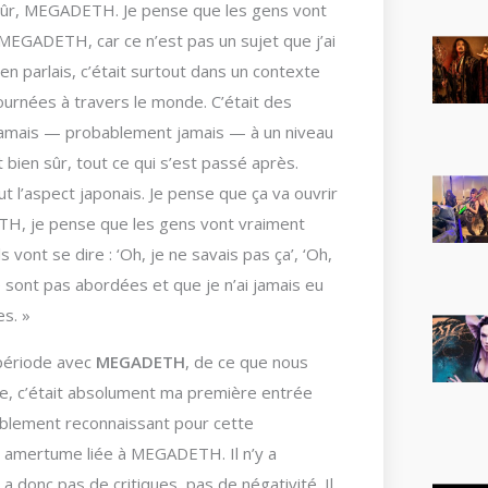
sûr, MEGADETH. Je pense que les gens vont
e MEGADETH, car ce n’est pas un sujet que j’ai
en parlais, c’était surtout dans un contexte
ournées à travers le monde. C’était des
 jamais — probablement jamais — à un niveau
 bien sûr, tout ce qui s’est passé après.
 l’aspect japonais. Je pense que ça va ouvrir
TH, je pense que les gens vont vraiment
 vont se dire : ‘Oh, je ne savais pas ça’, ‘Oh,
e sont pas abordées et que je n’ai jamais eu
s. »
 période avec
MEGADETH
, de ce que nous
e, c’était absolument ma première entrée
yablement reconnaissant pour cette
ne amertume liée à MEGADETH. Il n’y a
 a donc pas de critiques, pas de négativité. Il