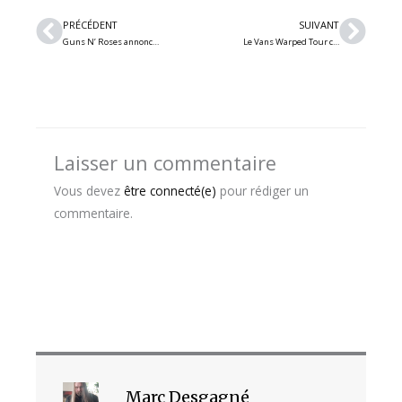
Précédent
Suiv
PRÉCÉDENT
SUIVANT
Guns N’ Roses annonce sa tournée mondiale 2026 et 2 nouveaux singles
Le Vans Warped Tour confirme son retour à Montréal pour un festival de 2 jours en 2026
Laisser un commentaire
Vous devez
être connecté(e)
pour rédiger un
commentaire.
Marc Desgagné