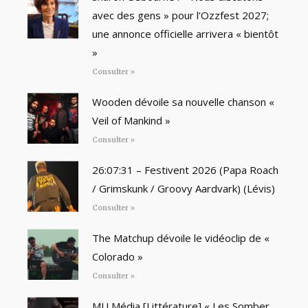
avec des gens » pour l’Ozzfest 2027;
une annonce officielle arrivera « bientôt
»
Consulter »
Wooden dévoile sa nouvelle chanson «
Veil of Mankind »
Consulter »
26:07:31 – Festivent 2026 (Papa Roach
/ Grimskunk / Groovy Aardvark) (Lévis)
Consulter »
The Matchup dévoile le vidéoclip de «
Colorado »
Consulter »
MU Média [Littérature] « Les Somber