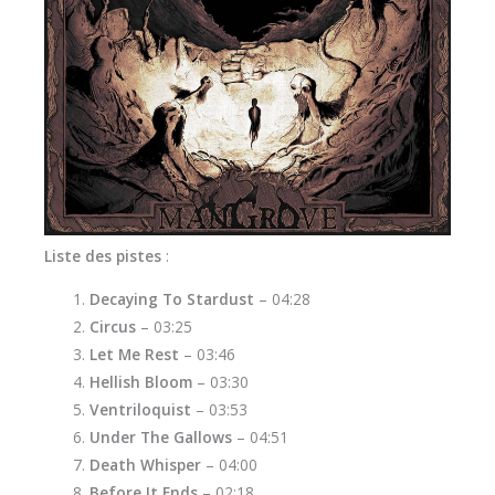
Liste des pistes
:
Decaying To Stardust
– 04:28
Circus
– 03:25
Let Me Rest
– 03:46
Hellish Bloom
– 03:30
Ventriloquist
– 03:53
Under The Gallows
– 04:51
Death Whisper
– 04:00
Before It Ends
– 02:18