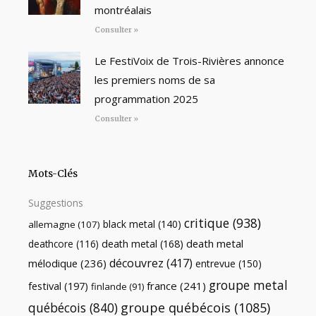
montréalais
Consulter »
Le FestiVoix de Trois-Rivières annonce
les premiers noms de sa
programmation 2025
Consulter »
Mots-Clés
Suggestions
critique
(938)
black metal
(140)
allemagne
(107)
death metal
death metal
(168)
deathcore
(116)
découvrez
(417)
mélodique
(236)
entrevue
(150)
groupe metal
festival
(197)
france
(241)
finlande
(91)
québécois
(840)
groupe québécois
(1085)