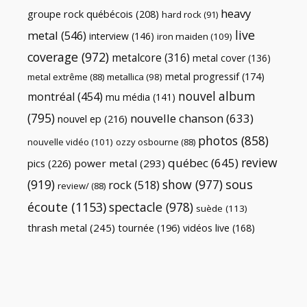
heavy
groupe rock québécois
(208)
hard rock
(91)
live
metal
(546)
interview
(146)
iron maiden
(109)
coverage
(972)
metalcore
(316)
metal cover
(136)
metal progressif
(174)
metal extrême
(88)
metallica
(98)
nouvel album
montréal
(454)
mu média
(141)
(795)
nouvelle chanson
(633)
nouvel ep
(216)
photos
(858)
nouvelle vidéo
(101)
ozzy osbourne
(88)
review
québec
(645)
pics
(226)
power metal
(293)
(919)
show
(977)
sous
rock
(518)
review/
(88)
écoute
(1153)
spectacle
(978)
suède
(113)
thrash metal
(245)
tournée
(196)
vidéos live
(168)