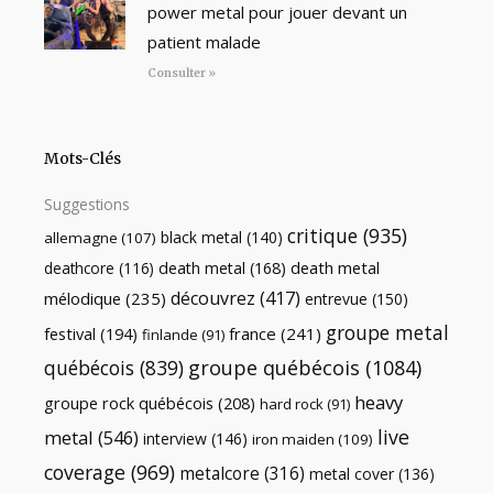
power metal pour jouer devant un
patient malade
Consulter »
Mots-Clés
Suggestions
critique
(935)
black metal
(140)
allemagne
(107)
death metal
death metal
(168)
deathcore
(116)
découvrez
(417)
mélodique
(235)
entrevue
(150)
groupe metal
festival
(194)
france
(241)
finlande
(91)
québécois
(839)
groupe québécois
(1084)
heavy
groupe rock québécois
(208)
hard rock
(91)
live
metal
(546)
interview
(146)
iron maiden
(109)
coverage
(969)
metalcore
(316)
metal cover
(136)