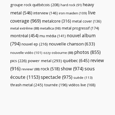
heavy
groupe rock québécois
(208)
hard rock
(91)
live
metal
(546)
interview
(146)
iron maiden
(109)
coverage
(969)
metalcore
(316)
metal cover
(136)
metal progressif
(174)
metal extrême
(88)
metallica
(98)
nouvel album
montréal
(454)
mu média
(141)
(794)
nouvelle chanson
(633)
nouvel ep
(216)
photos
(855)
nouvelle vidéo
(101)
ozzy osbourne
(88)
review
québec
(645)
pics
(226)
power metal
(293)
(916)
show
(974)
sous
rock
(518)
review/
(88)
écoute
(1153)
spectacle
(975)
suède
(113)
thrash metal
(245)
tournée
(196)
vidéos live
(168)