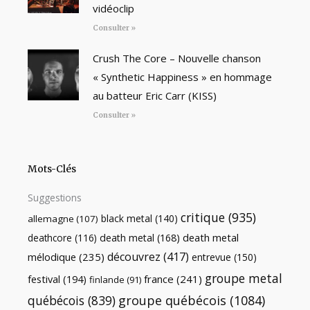
vidéoclip
Consulter »
Crush The Core – Nouvelle chanson
« Synthetic Happiness » en hommage
au batteur Eric Carr (KISS)
Consulter »
Mots-Clés
Suggestions
critique
(935)
black metal
(140)
allemagne
(107)
death metal
death metal
(168)
deathcore
(116)
découvrez
(417)
mélodique
(235)
entrevue
(150)
groupe metal
festival
(194)
france
(241)
finlande
(91)
québécois
(839)
groupe québécois
(1084)