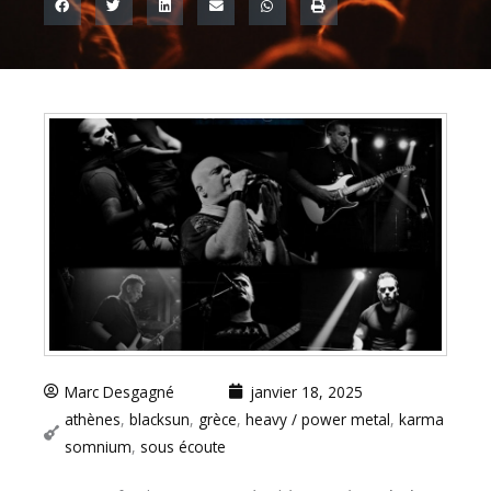
Marc Desgagné
janvier 18, 2025
athènes
,
blacksun
,
grèce
,
heavy / power metal
,
karma
somnium
,
sous écoute