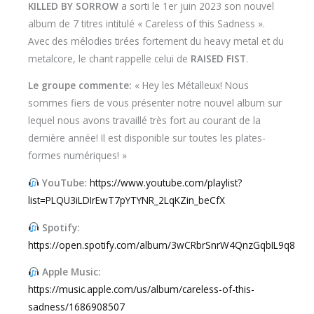
KILLED BY SORROW
a sorti le 1er juin 2023 son nouvel
album de 7 titres intitulé « Careless of this Sadness ».
Avec des mélodies tirées fortement du heavy metal et du
metalcore, le chant rappelle celui de
RAISED FIST
.
Le groupe commente:
« Hey les Métalleux! Nous
sommes fiers de vous présenter notre nouvel album sur
lequel nous avons travaillé très fort au courant de la
dernière année! Il est disponible sur toutes les plates-
formes numériques! »
YouTube:
https://www.youtube.com/playlist?
list=PLQU3iLDIrEwT7pYTYNR_2LqKZin_beCfX
Spotify:
https://open.spotify.com/album/3wCRbrSnrW4QnzGqbIL9q8
Apple Music:
https://music.apple.com/us/album/careless-of-this-
sadness/1686908507