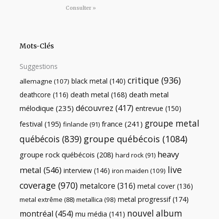
Consulter »
Mots-Clés
Suggestions
critique
(936)
black metal
(140)
allemagne
(107)
death metal
death metal
(168)
deathcore
(116)
découvrez
(417)
mélodique
(235)
entrevue
(150)
groupe metal
festival
(195)
france
(241)
finlande
(91)
québécois
(839)
groupe québécois
(1084)
heavy
groupe rock québécois
(208)
hard rock
(91)
live
metal
(546)
interview
(146)
iron maiden
(109)
coverage
(970)
metalcore
(316)
metal cover
(136)
metal progressif
(174)
metal extrême
(88)
metallica
(98)
nouvel album
montréal
(454)
mu média
(141)