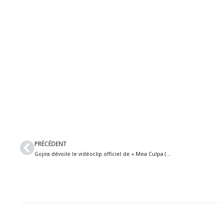
Précédent
PRÉCÉDENT
Gojira dévoile le vidéoclip officiel de « Mea Culpa (Ah! Ça ira!) » filmé lors de la cérémonie d’ouverture des Jeux olympiques de Paris 2024