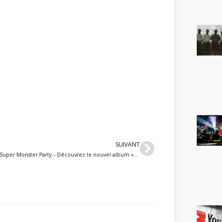
Suivant
SUIVANT
Super Monster Party – Découvrez le nouvel album « Rage Quit » : un album metal inspiré des jeux vidéos