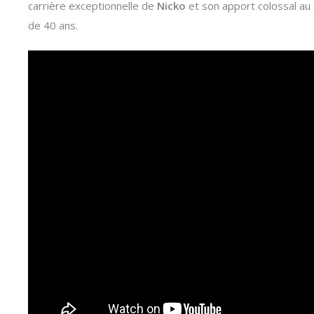
carrière exceptionnelle de
Nicko
et son apport colossal au 
de 40 ans.