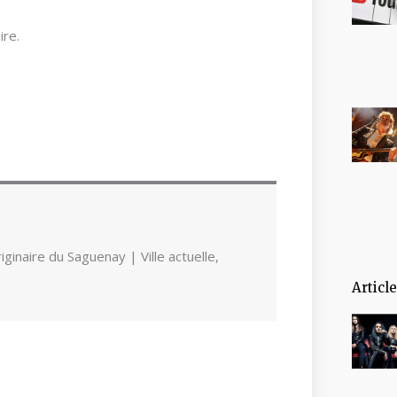
re.
ginaire du Saguenay | Ville actuelle,
Articl