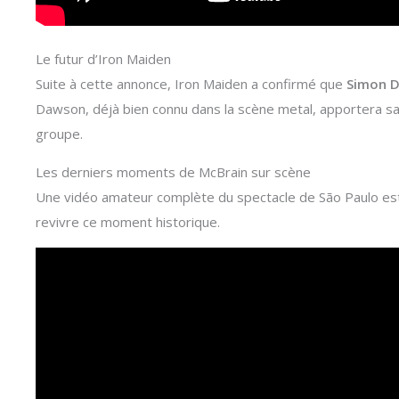
Le futur d’Iron Maiden
Suite à cette annonce, Iron Maiden a confirmé que
Simon 
Dawson, déjà bien connu dans la scène metal, apportera sa
groupe.
Les derniers moments de McBrain sur scène
Une vidéo amateur complète du spectacle de São Paulo est
revivre ce moment historique.