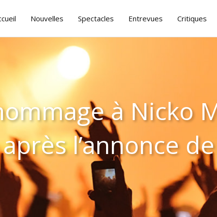
ccueil
Nouvelles
Spectacles
Entrevues
Critiques
 hommage à Nicko M
 après l’annonce de 