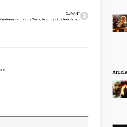
Suivant
SUIVANT
Pandorea – « Invisible War », le cri de rébellion de la nature contre l’humanité
re.
Articl