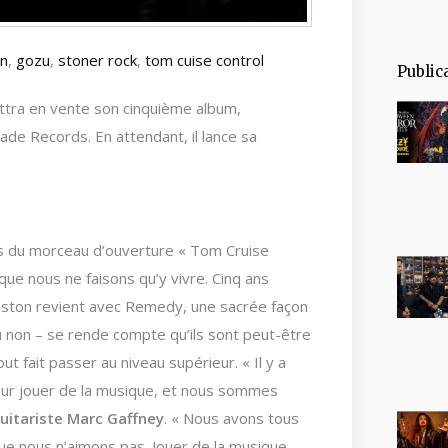
n
,
gozu
,
stoner rock
,
tom cuise control
Public
ttra en vente son cinquième album,
ade Records. En attendant, il lance sa
nts du morceau d’ouverture « Tom Cruise
ue nous ne faisons qu’y vivre. Cinq ans
Boston revient avec Remedy, une sacrée façon
u non – se rende compte qu’ils sont peut-être
ut fait passer au niveau supérieur. « Il y a
our jouer de la musique, et nous sommes
uitariste Marc Gaffney
. « Nous avons tous
ue nous n’aimons pas. Jouer de la musique