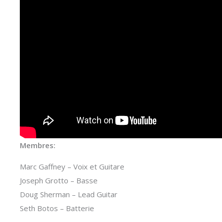
Membres:
Marc Gaffney – Voix et Guitare
Joseph Grotto – Basse
Doug Sherman – Lead Guitar
Seth Botos – Batterie