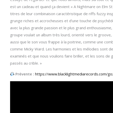
est un cadeau et quand ça devient « A Nightmare on Elm St Pa
titres de leur combinaison caractéristique de riffs fuzzy i
grunge riches et accrocheuses et d’une touche de psychédél
avec la plus grande passion et le plus grand enthousiasme, é
groupe voulait un album très lourd, orienté vers le groove,
aussi que le son vous frappe à la poitrine, comme une comb
comme Micky Ward. Les harmonies et les mélodies sont d
examinés et que nous voulions faire briller, et les sons de g
passés au crible. »
Prévente :
https://www.blacklightmediarecords.com/go