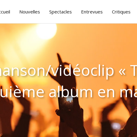
ccueil
Nouvelles
Spectacles
Entrevues
Critiques
hanson/vidéoclip « 
nquième album en m