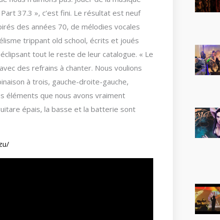
rt 37.3 », c’est fini. Le résultat est neuf
nspirés des années 70, de mélodies vocales
isme trippant old school, écrits et joués
clipsant tout le reste de leur catalogue. « Le
 avec des refrains à chanter. Nous voulions
inaison à trois, gauche-droite-gauche,
es éléments que nous avons vraiment
uitare épais, la basse et la batterie sont
zu/