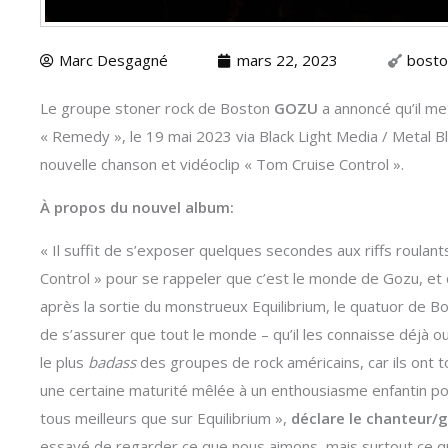
Marc Desgagné
mars 22, 2023
bosto
Le groupe stoner rock de Boston
GOZU
a annoncé qu’il me
« Remedy », le 19 mai 2023 via Black Light Media / Metal Bl
nouvelle chanson et vidéoclip « Tom Cruise Control ».
À propos du nouvel album:
« Il suffit de s’exposer quelques secondes aux riffs roula
Control » pour se rappeler que c’est le monde de Gozu, et q
après la sortie du monstrueux Equilibrium, le quatuor de 
de s’assurer que tout le monde – qu’il les connaisse déjà o
le plus
badass
des groupes de rock américains, car ils ont to
une certaine maturité mêlée à un enthousiasme enfantin p
tous meilleurs que sur Equilibrium »,
déclare le chanteur/g
essayé de regarder ce que nous aimons, mais surtout ce q