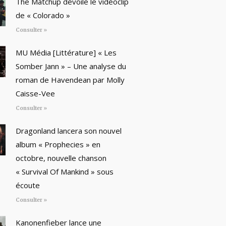
The Matchup dévoile le vidéoclip
de « Colorado »
Consulter »
MU Média [Littérature] « Les
Somber Jann » – Une analyse du
roman de Havendean par Molly
Caisse-Vee
Consulter »
Dragonland lancera son nouvel
album « Prophecies » en
octobre, nouvelle chanson
« Survival Of Mankind » sous
écoute
Consulter »
Kanonenfieber lance une