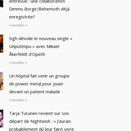
entrevue : une collaboration
Dimmu Borgir/Behemoth déjà
enregistrée?
Consulter »
Sigh dévoile le nouveau single «
Unputenpu » avec Mikael
Åkerfeldt d’Opeth
Consulter »
Un hôpital fait venir un groupe
de power metal pour jouer
devant un patient malade
Consulter »
Tarja Turunen revient sur son
départ de Nightwish : « J’aurais
probablement dû leur faire vivre