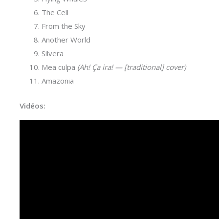
The Cell
From the Sky
Another World
Silvera
Mea culpa
(Ah! Ça ira! — [traditional] cover)
Amazonia
Vidéos: