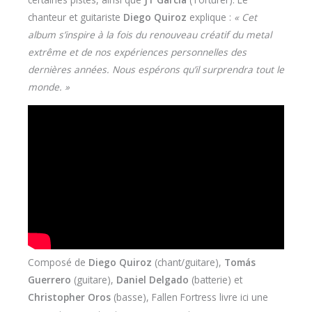
chanteur et guitariste
Diego Quiroz
explique :
« Cet
album s’inspire à la fois du renouveau créatif du metal
extrême et de nos expériences personnelles des
dernières années. Nous espérons qu’il surprendra tout le
monde. »
Composé de
Diego Quiroz
(chant/guitare),
Tomás
Guerrero
(guitare),
Daniel Delgado
(batterie) et
Christopher Oros
(basse), Fallen Fortress livre ici une