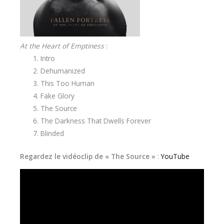
At the Heart of Emptiness
:
Intro
Dehumanized
This Too Human
Fake Glory
The Source
The Darkness That Dwells Forever
Blinded
Regardez le vidéoclip de « The Source »
:
YouTube