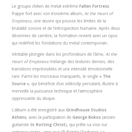
Le groupe chilien de metal extrême
Fallen Fortress
frappe fort avec son troisième album,
At the Heart of
Emptiness
, une œuvre qui pousse les limites de la
brutalité sonore et de l’introspection humaine. Après deux
décennies de carrière, la formation revient avec un opus
qui redéfinit les fondations du metal contemporain.
Véritable plongée dans les profondeurs de l’âme,
At the
Heart of Emptiness
mélange des textures denses, des
transitions imprévisibles et une intensité émotionnelle
rare. Parmi les morceaux marquants, le single
« The
Source »
, qui bénéficie d’un vidéoclip percutant, illustre à
merveille la puissance technique et l’atmosphère
oppressante du disque.
L’album a été enregistré aux
Grindhouse Studios
Athens
, avec la participation de
George Bokos
(ancien
guitariste de
Rotting Christ
), qui prête sa voix sur
certaines pistes, ainsi que
JT García
(Torturer). Le