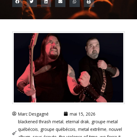
Marc Desgagné
mai 15, 2026
blackened thrash metal
,
eternal drak
,
groupe metal
québécois
,
groupe québécois
,
metal extrême
,
nouvel
album
,
sous écoute
,
the violence of time
,
we force it