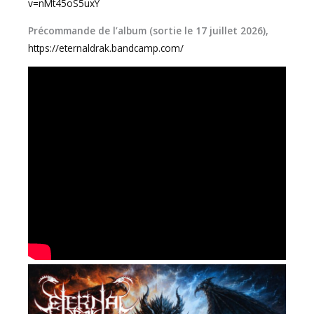
v=nMt45oS5uxY
Précommande de l’album (sortie le 17 juillet 2026),
https://eternaldrak.bandcamp.com/