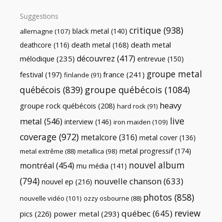
Suggestions
critique
(938)
black metal
(140)
allemagne
(107)
death metal
death metal
(168)
deathcore
(116)
découvrez
(417)
mélodique
(235)
entrevue
(150)
groupe metal
festival
(197)
france
(241)
finlande
(91)
québécois
(839)
groupe québécois
(1084)
heavy
groupe rock québécois
(208)
hard rock
(91)
live
metal
(546)
interview
(146)
iron maiden
(109)
coverage
(972)
metalcore
(316)
metal cover
(136)
metal progressif
(174)
metal extrême
(88)
metallica
(98)
nouvel album
montréal
(454)
mu média
(141)
(794)
nouvelle chanson
(633)
nouvel ep
(216)
photos
(858)
nouvelle vidéo
(101)
ozzy osbourne
(88)
review
québec
(645)
pics
(226)
power metal
(293)