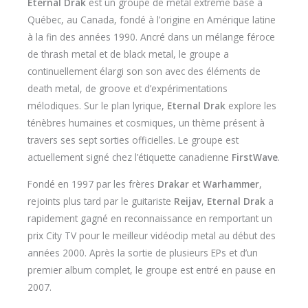
Eternal Drak
est un groupe de metal extrême basé à
Québec, au Canada, fondé à l’origine en Amérique latine
à la fin des années 1990. Ancré dans un mélange féroce
de thrash metal et de black metal, le groupe a
continuellement élargi son son avec des éléments de
death metal, de groove et d’expérimentations
mélodiques. Sur le plan lyrique,
Eternal Drak
explore les
ténèbres humaines et cosmiques, un thème présent à
travers ses sept sorties officielles. Le groupe est
actuellement signé chez l’étiquette canadienne
FirstWave
.
Fondé en 1997 par les frères
Drakar
et
Warhammer
,
rejoints plus tard par le guitariste
Reijav
,
Eternal Drak
a
rapidement gagné en reconnaissance en remportant un
prix City TV pour le meilleur vidéoclip metal au début des
années 2000. Après la sortie de plusieurs EPs et d’un
premier album complet, le groupe est entré en pause en
2007.