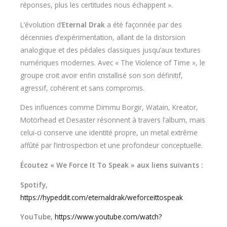
réponses, plus les certitudes nous échappent ».
L’évolution d’
Eternal Drak
a été façonnée par des
décennies d’expérimentation, allant de la distorsion
analogique et des pédales classiques jusqu’aux textures
numériques modernes. Avec « The Violence of Time », le
groupe croit avoir enfin cristallisé son son définitif,
agressif, cohérent et sans compromis.
Des influences comme Dimmu Borgir, Watain, Kreator,
Motörhead et Desaster résonnent à travers l’album, mais
celui-ci conserve une identité propre, un metal extrême
affûté par l’introspection et une profondeur conceptuelle.
Écoutez « We Force It To Speak » aux liens suivants :
Spotify,
https://hypeddit.com/eternaldrak/weforceittospeak
YouTube,
https://www.youtube.com/watch?