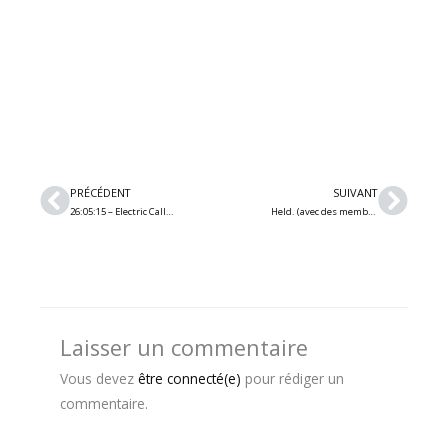
Précédent
Suiv
PRÉCÉDENT
SUIVANT
26:05:15 – Electric Callboy / Polaris / Scene Queen (Laval)
Held. (avec des membres de Coheed and Cambria/The Sleeping) lance son premier album « GREY »
Laisser un commentaire
Vous devez
être connecté(e)
pour rédiger un
commentaire.