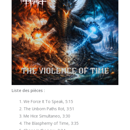
Liste des pièces :
We Force It To Speak, 5:15
The Unborn Paths Rot, 3:51
Me Hice Simultaneo, 3:30
The Blasphemy of Time, 3:35