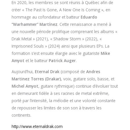
En 2020, les membres se sont réunis à Québec afin de
créer « The Past Is Gone, A New One Is Coming », en
hommage au cofondateur et batteur
Eduardo
“Warhammer” Martínez
. Cette renaissance a mené à
une nouvelle période prolifique comprenant les albums «
Drak Metal » (2021), « Shadow Storm » (2022), «
Imprisoned Souls » (2024) ainsi que plusieurs EPs. La
formation s’est ensuite élargie avec le guitariste
Mike
Amyot
et le batteur
Patrick Auger
.
Aujourd’hui,
Eternal Drak
(composé de
Andres
Martinez Torres (Drakar)
, voix, guitare solo, basse, et
Michel Amyot
, guitare rythmique) continue d’évoluer tout
en demeurant fidèle à ses racines de metal extrême,
porté par l’intensité, la mélodie et une volonté constante
de repousser les limites de son son à travers les
continents.
http://www.eternaldrak.com