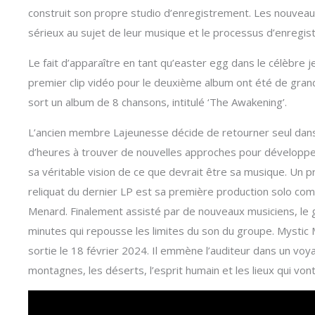
construit son propre studio d’enregistrement. Les nouvea
sérieux au sujet de leur musique et le processus d’enregist
Le fait d’apparaître en tant qu’easter egg dans le célèbre j
premier clip vidéo pour le deuxième album ont été de grand
sort un album de 8 chansons, intitulé ‘The Awakening’.
L’ancien membre Lajeunesse décide de retourner seul dan
d’heures à trouver de nouvelles approches pour développer
sa véritable vision de ce que devrait être sa musique. Un pre
reliquat du dernier LP est sa première production solo comp
Menard. Finalement assisté par de nouveaux musiciens, le
minutes qui repousse les limites du son du groupe. Mystic 
sortie le 18 février 2024. Il emmène l’auditeur dans un voy
montagnes, les déserts, l’esprit humain et les lieux qui vont 