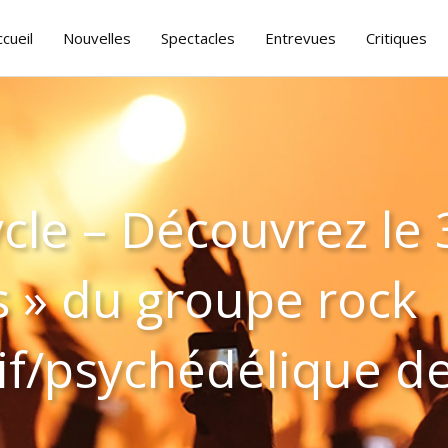
ccueil
Nouvelles
Spectacles
Entrevues
Critiques
cle – Découvrez le
s » du groupe rock
sif/psychédélique 