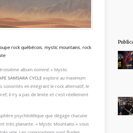
Public
oupe rock québécois
,
mystic mountains
,
rock
ute
 troisième album nommé « Mystic
APE SAMSARA CYCLE
explore au maximum
 sonorités en intégrant le rock alternatif, le
ef, il n’y a pas de limite et c’est réellement
osphère psychédélique que dégage chacune
t très planante. « Mystic Mountains » vous
ès vite. Les compositions sont fluides,