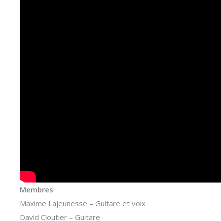
Membres
Maxime Lajeunesse – Guitare et voix
David Cloutier – Guitare