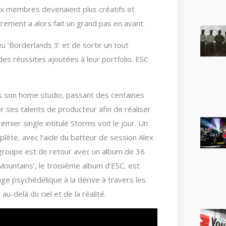
ux membres devenaient plus créatifs et
rement a alors fait un grand pas en avant.
eu ‘Borderlands 3’ et de sortir un tout
es réussites ajoutées à leur portfolio. ESC
s son home studio, passant des centaines
 ses talents de producteur afin de réaliser
mier single intitulé Storms voit le jour. Un
lète, avec l’aide du batteur de session Alex
 groupe est de retour avec un album de 36
Mountains’, le troisième album d’ESC, est
age psychédélique à la dérive à travers les
au-delà du ciel et de la réalité.