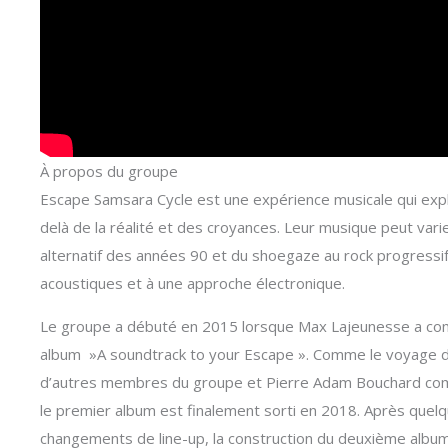
À propos du groupe
Escape Samsara Cycle est une expérience musicale qui explo
delà de la réalité et des croyances. Leur musique peut varie
alternatif des années 90 et du shoegaze au rock progress
acoustiques et à une approche électronique.
Le groupe a débuté en 2015 lorsque Max Lajeunesse a comm
album »A soundtrack to your Escape ». Comme le voyage d
d’autres membres du groupe et Pierre Adam Bouchard com
le premier album est finalement sorti en 2018. Après quel
changements de line-up, la construction du deuxième albu