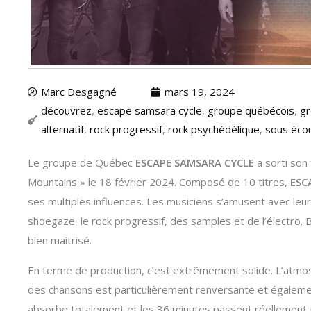
Marc Desgagné
mars 19, 2024
découvrez
,
escape samsara cycle
,
groupe québécois
,
gr
alternatif
,
rock progressif
,
rock psychédélique
,
sous éco
Le groupe de Québec
ESCAPE SAMSARA CYCLE
a sorti son
Mountains » le 18 février 2024. Composé de 10 titres,
ESC
ses multiples influences. Les musiciens s’amusent avec leurs
shoegaze, le rock progressif, des samples et de l’électro. Br
bien maitrisé.
En terme de production, c’est extrêmement solide. L’atm
des chansons est particulièrement renversante et égalemen
absorbe totalement et les 36 minutes passent réellement tr