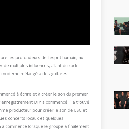
re les profondeurs de l’esprit humain, au-
r de multiples influences, allant du rock
if moderne mélangé à des guitares
encé à écrire et à créer le son du premier
’enregistrement DIY a commencé, il a trouvé
me producteur pour créer le son de ESC et
ques concerts locaux et quelques
m a commencé lorsque le groupe a finalement