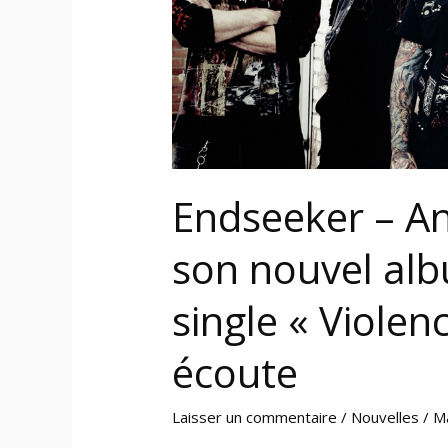
album
+
nouveau
single
« Violence
is
Gold »
Endseeker – An
sous
écoute
son nouvel al
single « Violen
écoute
Laisser un commentaire
/
Nouvelles
/
M