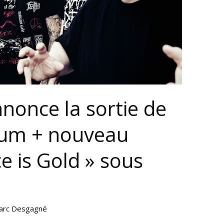
nonce la sortie de
bum + nouveau
ce is Gold » sous
arc Desgagné