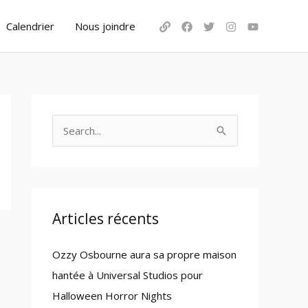
Calendrier
Nous joindre
S
e
a
r
c
Articles récents
h
Ozzy Osbourne aura sa propre maison
f
hantée à Universal Studios pour
o
Halloween Horror Nights
r