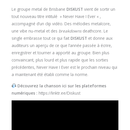
Le groupe metal de Brisbane
DISKUST
vient de sortir un
tout nouveau titre intitulé » Never Have I Ever « ,
accompagné d’un clip vidéo. Des mélodies metalcore,
une vibe nu-metal et des
breakdowns
deathcore
.
Le
single embrasse tout ce qui fait
DISKUST
et donne aux
auditeurs un aperçu de ce que l’année passée à écrire,
enregistrer et tourner a apporté au groupe. Bien plus
convaincant, plus lourd et plus rapide que les sorties
précédentes, Never Have I Ever est le prochain niveau qui
a maintenant été établi comme la norme.
Découvrez la chanson ici sur les plateformes
numériques :
https://linktr.ee/Diskust