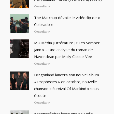
Consulter »
The Matchup dévoile le vidéoclip de «
Colorado »
Consulter »
MU Média [Littérature] « Les Somber
Jann » – Une analyse du roman de
Havendean par Molly Caisse-Vee
Consulter »
Dragonland lancera son nouvel album
« Prophecies » en octobre, nouvelle
chanson « Survival Of Mankind » sous
écoute
Consulter »
Kanonenfieber lance une nouvelle