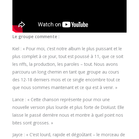
Le groupe commente :
Kiel : « Pour moi, c’est notre album le plus puissant et le
plus complet à ce jour, tout est poussé à 11, que ce soit
les riffs, la production, les paroles – tout. Nous avons
parcouru un long chemin en tant que groupe au cours
des 12-18 derniers mois et ce single encombre tout ce
que nous sommes maintenant et ce qui est à venir. »
Lance : « Cette chanson représente pour moi une
nouvelle version plus lourde et plus forte de DisKust. Elle
laisse le passé derrière nous et montre à quel point nos
bites sont grosses. »
Jayce : « C’est lourd, rapide et dégoûtant – le morceau de