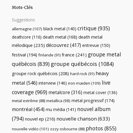
Mots-Clés
Suggestions
critique
(935)
black metal
(140)
allemagne
(107)
death metal
death metal
(168)
deathcore
(116)
découvrez
(417)
mélodique
(235)
entrevue
(150)
groupe metal
festival
(194)
france
(241)
finlande
(91)
québécois
(839)
groupe québécois
(1084)
heavy
groupe rock québécois
(208)
hard rock
(91)
live
metal
(546)
interview
(146)
iron maiden
(109)
coverage
(969)
metalcore
(316)
metal cover
(136)
metal progressif
(174)
metal extrême
(88)
metallica
(98)
nouvel album
montréal
(454)
mu média
(141)
(794)
nouvelle chanson
(633)
nouvel ep
(216)
photos
(855)
nouvelle vidéo
(101)
ozzy osbourne
(88)