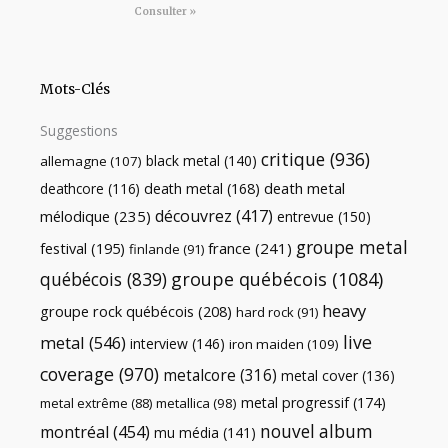
Consulter »
Mots-Clés
Suggestions
critique
(936)
black metal
(140)
allemagne
(107)
death metal
death metal
(168)
deathcore
(116)
découvrez
(417)
mélodique
(235)
entrevue
(150)
groupe metal
festival
(195)
france
(241)
finlande
(91)
québécois
(839)
groupe québécois
(1084)
heavy
groupe rock québécois
(208)
hard rock
(91)
live
metal
(546)
interview
(146)
iron maiden
(109)
coverage
(970)
metalcore
(316)
metal cover
(136)
metal progressif
(174)
metal extrême
(88)
metallica
(98)
nouvel album
montréal
(454)
mu média
(141)