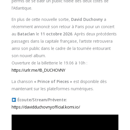
permis de se bâtir un public fidèle des deux côtés de
l’Atlantique.
En plus de cette nouvelle sortie,
David Duchovny
a
récemment annoncé son retour à Paris pour un concert
au
Bataclan
le
11 octobre 2026
. Après deux précédents
passages dans la capitale française, l’artiste retrouvera
ainsi son public dans le cadre de la tournée entourant
son nouvel album.
Ouverture de la billetterie le 19.06 à 10h :
https://urlr.me/!B_DUCHOVNY
La chanson
« Prince of Pieces »
est disponible dès
maintenant sur les plateformes numériques.
Écoute/Stream/Prévente:
https://davidduchovnyofficial.komi.io/