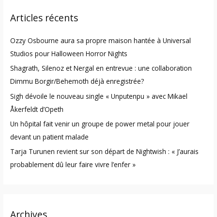
r
Articles récents
c
h
Ozzy Osbourne aura sa propre maison hantée à Universal
f
Studios pour Halloween Horror Nights
o
Shagrath, Silenoz et Nergal en entrevue : une collaboration
r
Dimmu Borgir/Behemoth déjà enregistrée?
:
Sigh dévoile le nouveau single « Unputenpu » avec Mikael
Åkerfeldt d’Opeth
Un hôpital fait venir un groupe de power metal pour jouer
devant un patient malade
Tarja Turunen revient sur son départ de Nightwish : « J’aurais
probablement dû leur faire vivre l’enfer »
Archives