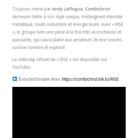
Toujours mené par
Andy LaPlegua
,
Combichrist
demeure fidèle à son style unique, mélangeant intensité
métallique, beats industriels et énergie brute. Avec « RISE
», le groupe livre une pièce à la fois
très accrocheuse et
puissante, qui saura plaire aux amateurs de leur univers
sonore sombre et explosif.
Le vidéoclip officiel de « RISE » est disponible sur
YouTube.
Écoute/Stream
Rise
:
https://combichrist.lnk.to/RISE