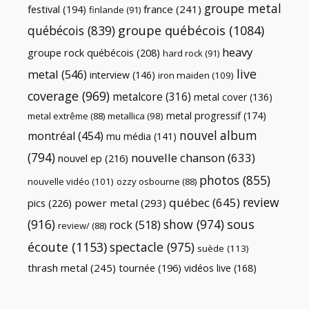
groupe metal
festival
(194)
france
(241)
finlande
(91)
québécois
(839)
groupe québécois
(1084)
heavy
groupe rock québécois
(208)
hard rock
(91)
live
metal
(546)
interview
(146)
iron maiden
(109)
coverage
(969)
metalcore
(316)
metal cover
(136)
metal progressif
(174)
metal extrême
(88)
metallica
(98)
nouvel album
montréal
(454)
mu média
(141)
(794)
nouvelle chanson
(633)
nouvel ep
(216)
photos
(855)
nouvelle vidéo
(101)
ozzy osbourne
(88)
review
québec
(645)
pics
(226)
power metal
(293)
(916)
show
(974)
sous
rock
(518)
review/
(88)
écoute
(1153)
spectacle
(975)
suède
(113)
thrash metal
(245)
tournée
(196)
vidéos live
(168)