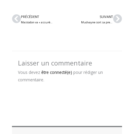
Précédent
Suiv
PRÉCÉDENT
SUIVANT
Mastodon va « assurément » enregistrer une version studio de « Supernaut » de Black Sabbath : « On doit le faire »
Mudvayne sort sa première nouvelle chanson en 16 ans, « Hurt People Hurt People »
Laisser un commentaire
Vous devez
être connecté(e)
pour rédiger un
commentaire.