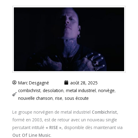
Marc Desgagné
août 28, 2025
combichrist
,
desolation
,
metal industriel
,
norvège
,
nouvelle chanson
,
rise
,
sous écoute
Le groupe norvégien de metal industriel
Combichrist
,
formé en 2003, est de retour avec un nouveau single
percutant intitulé
« RISE »
, disponible dès maintenant via
Out Of Line Music
.