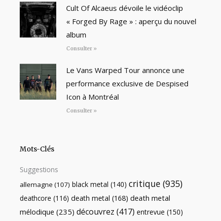
Cult Of Alcaeus dévoile le vidéoclip
« Forged By Rage » : aperçu du nouvel
album
Consulter »
Le Vans Warped Tour annonce une
performance exclusive de Despised
Icon à Montréal
Consulter »
Mots-Clés
Suggestions
critique
(935)
black metal
(140)
allemagne
(107)
death metal
death metal
(168)
deathcore
(116)
découvrez
(417)
mélodique
(235)
entrevue
(150)