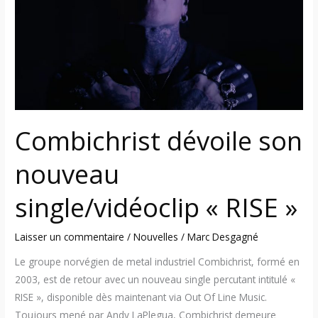
nouveau
single/vidéoclip
«
RISE
»
Combichrist dévoile son
nouveau
single/vidéoclip « RISE »
Laisser un commentaire
/
Nouvelles
/
Marc Desgagné
Le groupe norvégien de metal industriel Combichrist, formé en
2003, est de retour avec un nouveau single percutant intitulé «
RISE », disponible dès maintenant via Out Of Line Music.
Toujours mené par Andy LaPlegua, Combichrist demeure