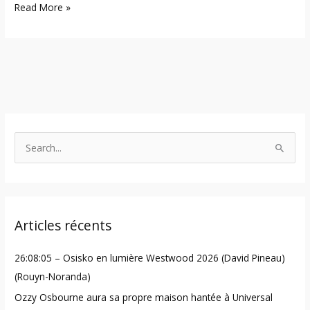
Read More »
S
e
a
r
Articles récents
c
h
26:08:05 – Osisko en lumière Westwood 2026 (David Pineau)
f
(Rouyn-Noranda)
o
Ozzy Osbourne aura sa propre maison hantée à Universal
r