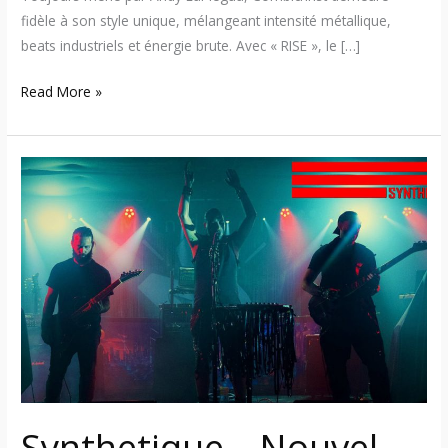
fidèle à son style unique, mélangeant intensité métallique,
beats industriels et énergie brute. Avec « RISE », le […]
Read More »
Synthetique
–
Nouvel
album
« Desolation »
du
groupe
metal
industriel
de
Baie-
Synthetique – Nouvel
Saint-