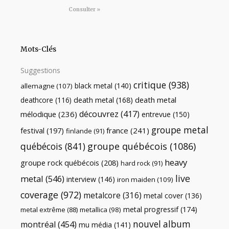
Consulter »
Mots-Clés
Suggestions
critique
(938)
black metal
(140)
allemagne
(107)
death metal
death metal
(168)
deathcore
(116)
découvrez
(417)
mélodique
(236)
entrevue
(150)
groupe metal
festival
(197)
france
(241)
finlande
(91)
québécois
(841)
groupe québécois
(1086)
heavy
groupe rock québécois
(208)
hard rock
(91)
live
metal
(546)
interview
(146)
iron maiden
(109)
coverage
(972)
metalcore
(316)
metal cover
(136)
metal progressif
(174)
metal extrême
(88)
metallica
(98)
nouvel album
montréal
(454)
mu média
(141)