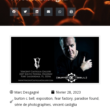
Marc Desgagné
février 28, 2023
burton c. bell
,
exposition
,
fear factory
,
paradise found
,
série de photographies
,
vincent castiglia