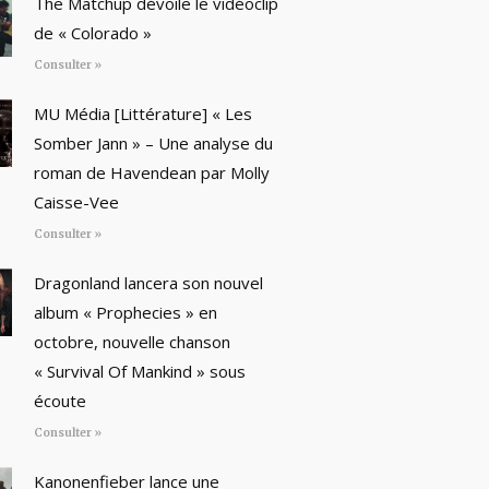
The Matchup dévoile le vidéoclip
de « Colorado »
Consulter »
MU Média [Littérature] « Les
Somber Jann » – Une analyse du
roman de Havendean par Molly
Caisse-Vee
Consulter »
Dragonland lancera son nouvel
album « Prophecies » en
octobre, nouvelle chanson
« Survival Of Mankind » sous
écoute
Consulter »
Kanonenfieber lance une