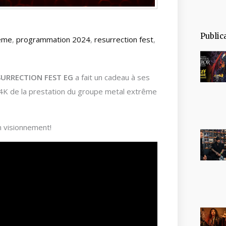
Public
rême
,
programmation 2024
,
resurrection fest
,
SURRECTION FEST EG
a fait un cadeau à ses
n 4K de la prestation du groupe metal extrême
on visionnement!