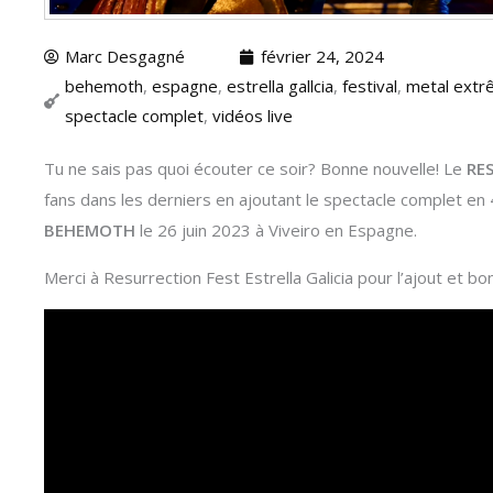
Marc Desgagné
février 24, 2024
behemoth
,
espagne
,
estrella gallcia
,
festival
,
metal ext
spectacle complet
,
vidéos live
Tu ne sais pas quoi écouter ce soir? Bonne nouvelle! Le
RE
fans dans les derniers en ajoutant le spectacle complet e
BEHEMOTH
le 26 juin 2023 à Viveiro en Espagne.
Merci à Resurrection Fest Estrella Galicia pour l’ajout et b