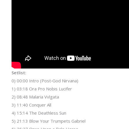
Setlist:
0) 00:00 Intro (Post‐God Nirvana)
1) 03:18 Ora Pro Nobis Lucifer
2) 08:48 Malaria Vvlgata
3) 11:40 Conquer All
4) 15:14 The Deathless Sun
5) 21:13 Blow Your Trumpets Gabriel