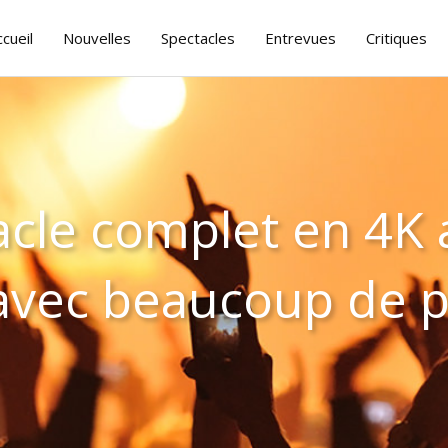
ccueil
Nouvelles
Spectacles
Entrevues
Critiques
cle complet en 4K 
 avec beaucoup de 