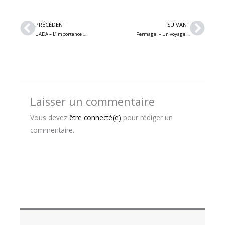
Précédent
Suiv
PRÉCÉDENT
SUIVANT
UADA – L’importance de se rappeler notre valeur, notre dévouement et notre potentiel intérieur; vidéo « Retraversing the Void »
Permagel – Un voyage musical instrumental personnel, écliptique et puissant avec la nouveauté « Duricia »
Laisser un commentaire
Vous devez
être connecté(e)
pour rédiger un
commentaire.