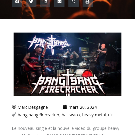
Marc Desgagné
mars 20, 2024
bang bang firecracker
,
hail waco
,
heavy metal
,
uk
Le nouveau single et la nouvelle vidéo du groupe heavy