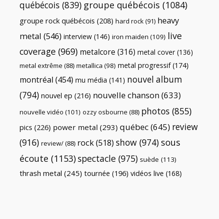
québécois
(839)
groupe québécois
(1084)
heavy
groupe rock québécois
(208)
hard rock
(91)
live
metal
(546)
interview
(146)
iron maiden
(109)
coverage
(969)
metalcore
(316)
metal cover
(136)
metal progressif
(174)
metal extrême
(88)
metallica
(98)
nouvel album
montréal
(454)
mu média
(141)
(794)
nouvelle chanson
(633)
nouvel ep
(216)
photos
(855)
nouvelle vidéo
(101)
ozzy osbourne
(88)
review
québec
(645)
pics
(226)
power metal
(293)
(916)
show
(974)
sous
rock
(518)
review/
(88)
écoute
(1153)
spectacle
(975)
suède
(113)
thrash metal
(245)
tournée
(196)
vidéos live
(168)