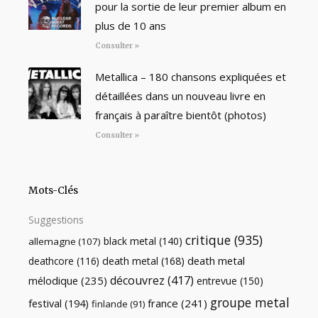
pour la sortie de leur premier album en
plus de 10 ans
Consulter »
Metallica – 180 chansons expliquées et
détaillées dans un nouveau livre en
français à paraître bientôt (photos)
Consulter »
Mots-Clés
Suggestions
critique
(935)
black metal
(140)
allemagne
(107)
death metal
death metal
(168)
deathcore
(116)
découvrez
(417)
mélodique
(235)
entrevue
(150)
groupe metal
festival
(194)
france
(241)
finlande
(91)