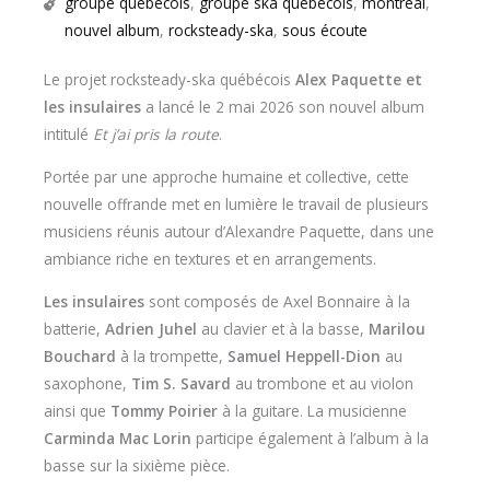
groupe québécois
,
groupe ska québécois
,
montréal
,
nouvel album
,
rocksteady-ska
,
sous écoute
Le projet rocksteady-ska québécois
Alex Paquette et
les insulaires
a lancé le 2 mai 2026 son nouvel album
intitulé
Et j’ai pris la route
.
Portée par une approche humaine et collective, cette
nouvelle offrande met en lumière le travail de plusieurs
musiciens réunis autour d’Alexandre Paquette, dans une
ambiance riche en textures et en arrangements.
Les insulaires
sont composés de Axel Bonnaire à la
batterie,
Adrien Juhel
au clavier et à la basse,
Marilou
Bouchard
à la trompette,
Samuel Heppell-Dion
au
saxophone,
Tim S. Savard
au trombone et au violon
ainsi que
Tommy Poirier
à la guitare. La musicienne
Carminda Mac Lorin
participe également à l’album à la
basse sur la sixième pièce.