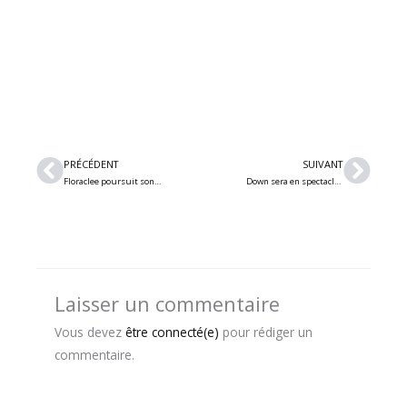
Précédent
Suiv
PRÉCÉDENT
SUIVANT
Floraclee poursuit son retour avec le nouveau single « Beneothan »
Down sera en spectacle à Montréal au mois d’août 2026
Laisser un commentaire
Vous devez
être connecté(e)
pour rédiger un
commentaire.