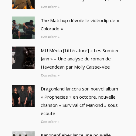
Consulter »
The Matchup dévoile le vidéoclip de «
Colorado »
Consulter »
MU Média [Littérature] « Les Somber
Jann » – Une analyse du roman de
Havendean par Molly Caisse-Vee
Consulter »
Dragonland lancera son nouvel album
« Prophecies » en octobre, nouvelle
chanson « Survival Of Mankind » sous
écoute
Consulter »
Kanonenfieber lance une nouvelle