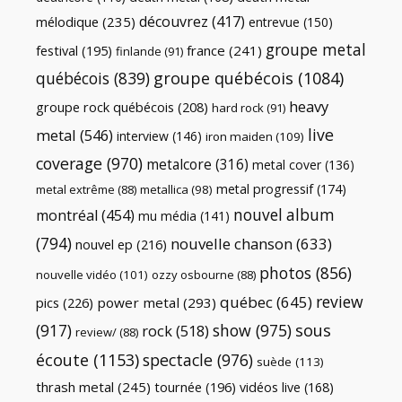
découvrez
(417)
mélodique
(235)
entrevue
(150)
groupe metal
festival
(195)
france
(241)
finlande
(91)
québécois
(839)
groupe québécois
(1084)
heavy
groupe rock québécois
(208)
hard rock
(91)
live
metal
(546)
interview
(146)
iron maiden
(109)
coverage
(970)
metalcore
(316)
metal cover
(136)
metal progressif
(174)
metal extrême
(88)
metallica
(98)
nouvel album
montréal
(454)
mu média
(141)
(794)
nouvelle chanson
(633)
nouvel ep
(216)
photos
(856)
nouvelle vidéo
(101)
ozzy osbourne
(88)
review
québec
(645)
pics
(226)
power metal
(293)
(917)
show
(975)
sous
rock
(518)
review/
(88)
écoute
(1153)
spectacle
(976)
suède
(113)
thrash metal
(245)
tournée
(196)
vidéos live
(168)