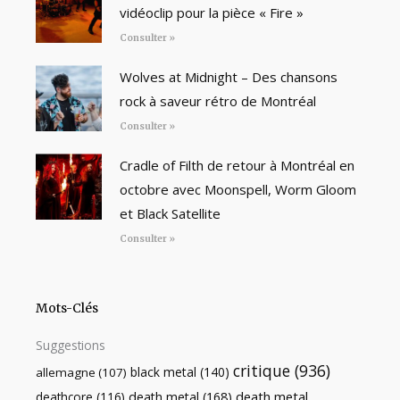
vidéoclip pour la pièce « Fire »
Consulter »
Wolves at Midnight – Des chansons
rock à saveur rétro de Montréal
Consulter »
Cradle of Filth de retour à Montréal en
octobre avec Moonspell, Worm Gloom
et Black Satellite
Consulter »
Mots-Clés
Suggestions
critique
(936)
black metal
(140)
allemagne
(107)
death metal
death metal
(168)
deathcore
(116)