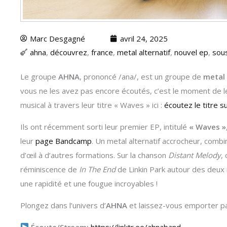
Marc Desgagné
avril 24, 2025
ahna
,
découvrez
,
france
,
metal alternatif
,
nouvel ep
,
sou
Le groupe
AHNA
, prononcé /ana/, est un groupe de
metal 
vous ne les avez pas encore écoutés, c’est le moment de le
musical à travers leur titre « Waves » ici :
écoutez le titre 
Ils ont récemment sorti leur premier EP, intitulé
« Waves »
leur
page Bandcamp
. Un metal alternatif accrocheur, combin
d’œil à d’autres formations. Sur la chanson
Distant Melody
,
réminiscence de
In The End
de Linkin Park autour des deux
une rapidité et une fougue incroyables !
Plongez dans l’univers d’
AHNA
et laissez-vous emporter par
Écoute/Stream:
https://linktr.ee/ahnaband