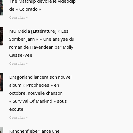
The Matchup dévoile le vidéoclip
de « Colorado »
Consulter »
MU Média [Littérature] « Les
Somber Jann » – Une analyse du
roman de Havendean par Molly
Caisse-Vee
Consulter »
Dragonland lancera son nouvel
album « Prophecies » en
octobre, nouvelle chanson
« Survival Of Mankind » sous
écoute
Consulter »
Kanonenfieber lance une