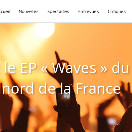
ccueil
Nouvelles
Spectacles
Entrevues
Critiques
le EP « Waves » du
 nord de la France