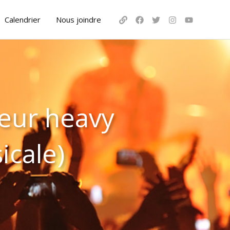
Calendrier
Nous joindre
veur heavy
icale)