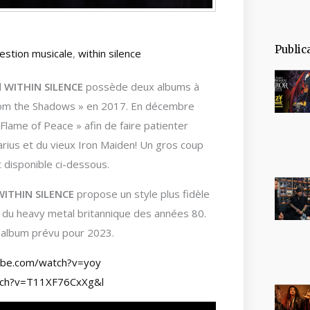
Public
estion musicale
,
within silence
l
WITHIN SILENCE
possède deux albums à
n from the Shadows » en 2017. En décembre
Flame of Peace » afin de faire patienter
arius et du vieux Iron Maiden! Un gros coup
t disponible ci-dessous.
 WITHIN SILENCE
propose un style plus fidèle
du heavy metal britannique des années 80.
l album prévu pour 2023.
ube.com/watch?v=yoy
tch?v=T11XF76CxXg&l