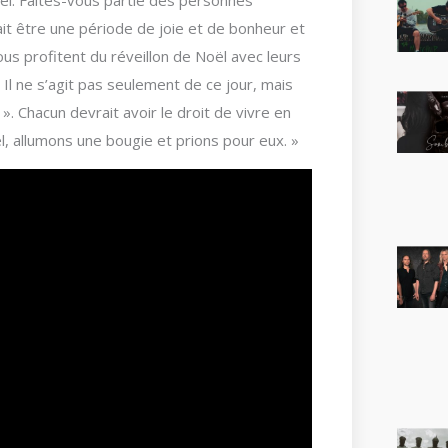
oël. Faites-vous partie des personnes
it être une période de joie et de bonheur et
nous profitent du réveillon de Noël avec leurs
Il ne s’agit pas seulement de ce jour, mais
». Chacun devrait avoir le droit de vivre en
l, allumons une bougie et prions pour eux. »