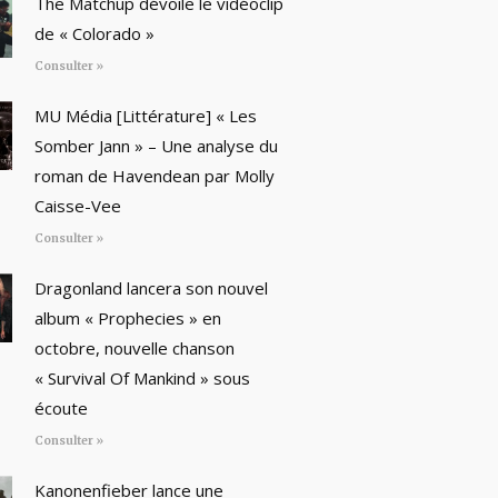
The Matchup dévoile le vidéoclip
de « Colorado »
Consulter »
MU Média [Littérature] « Les
Somber Jann » – Une analyse du
roman de Havendean par Molly
Caisse-Vee
Consulter »
Dragonland lancera son nouvel
album « Prophecies » en
octobre, nouvelle chanson
« Survival Of Mankind » sous
écoute
Consulter »
Kanonenfieber lance une