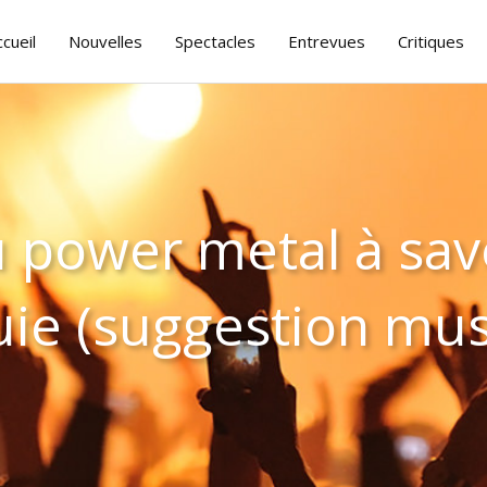
ccueil
Nouvelles
Spectacles
Entrevues
Critiques
u power metal à sa
uie (suggestion mus