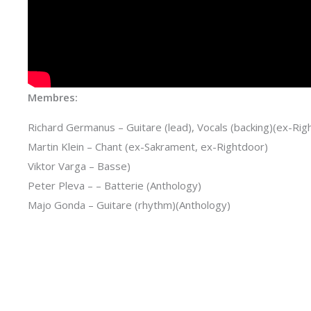
Membres:
Richard Germanus – Guitare (lead), Vocals (backing)(ex-Rig
Martin Klein – Chant (ex-Sakrament, ex-Rightdoor)
Viktor Varga – Basse)
Peter Pleva – – Batterie (Anthology)
Majo Gonda – Guitare (rhythm)(Anthology)