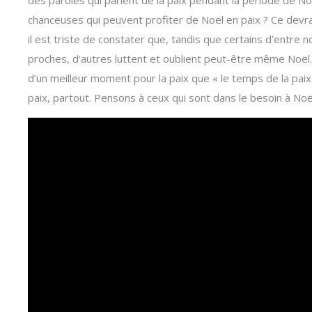
des paroles qui parlent de la paix pendant la période de N
chanceuses qui peuvent profiter de Noël en paix ? Ce devra
il est triste de constater que, tandis que certains d’entre 
proches, d’autres luttent et oublient peut-être même Noël. 
d’un meilleur moment pour la paix que « le temps de la paix 
paix, partout. Pensons à ceux qui sont dans le besoin à Noë