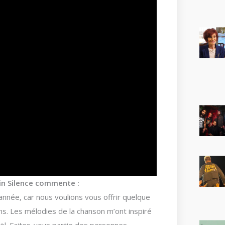
in Silence commente :
année, car nous voulions vous offrir quelque
s. Les mélodies de la chanson m’ont inspiré