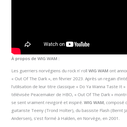
À propos de WIG WAM :
Les guerriers norvégiens du rock n’ roll
WIG WAM
ont annon
« Out Of The Dark », en février 2023. Après un regain d’in
l’utilisation de leur titre classique « Do Ya Wanna Taste I
télévisée Peacemaker de HBO, « Out Of The Dark » montr
se sent vraiment revigoré et inspiré.
WIG WAM
, composé d
guitariste Teeny (Trond Holter), du bassiste Flash (Bernt 
Andersen), s’est formé à Halden, en Norvège, en 2001.