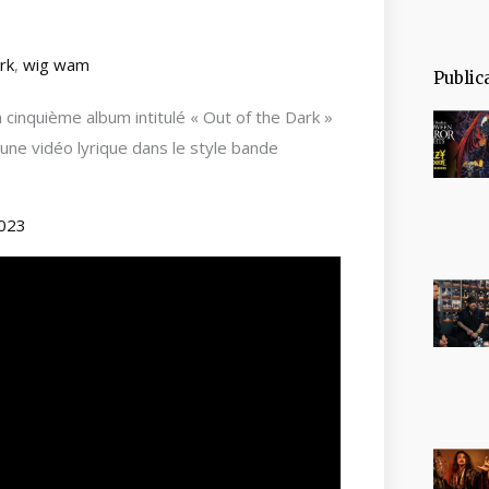
rk
,
wig wam
Public
 cinquième album intitulé « Out of the Dark »
r une vidéo lyrique dans le style bande
2023