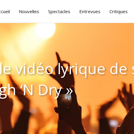
ccueil
Nouvelles
Spectacles
Entrevues
Critiques
e vidéo lyrique de 
gh ‘N Dry »