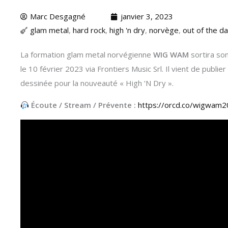
Marc Desgagné
janvier 3, 2023
glam metal
,
hard rock
,
high 'n dry
,
norvège
,
out of the da
La formation glam metal norvégienne
WIG WAM
sortira son
le 10 février 2023 via Frontiers Music Srl. Il vient de publie
dessinée pour la nouveauté « High ‘N Dry ».
Écoute / Stream / Prévente :
https://orcd.co/wigwam