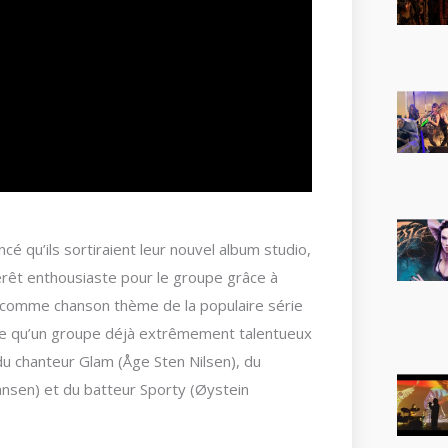
cé qu’ils sortiraient leur nouvel album studio,
térêt enthousiaste pour le groupe grâce à
t » comme chanson thème de la populaire série
e qu’un groupe déjà extrêmement talentueux
u chanteur Glam (Åge Sten Nilsen), du
Jansen) et du batteur Sporty (Øystein