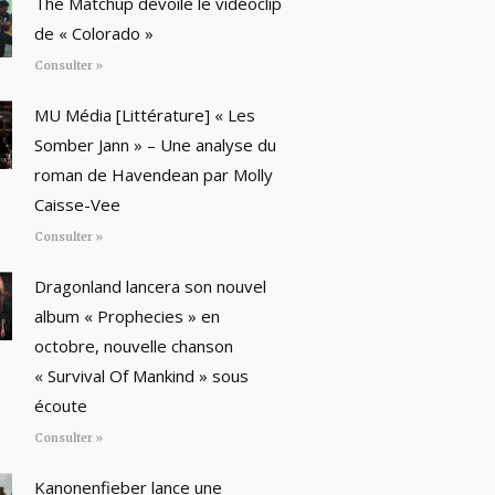
The Matchup dévoile le vidéoclip
de « Colorado »
Consulter »
MU Média [Littérature] « Les
Somber Jann » – Une analyse du
roman de Havendean par Molly
Caisse-Vee
Consulter »
Dragonland lancera son nouvel
album « Prophecies » en
octobre, nouvelle chanson
« Survival Of Mankind » sous
écoute
Consulter »
Kanonenfieber lance une