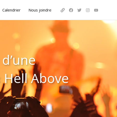
Calendrier
Nous joindre
 d’une
« Hell Above