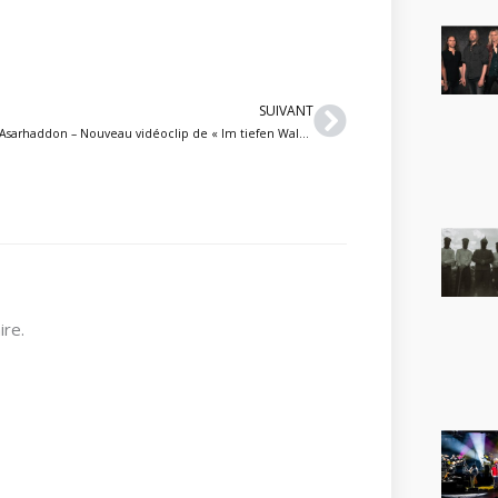
Suivant
SUIVANT
Asarhaddon – Nouveau vidéoclip de « Im tiefen Wald » tiré de leur album Êra par le groupe black metal atmosphérique
re.