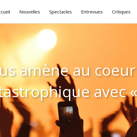
ccueil
Nouvelles
Spectacles
Entrevues
Critiques
us amène au coeur
tastrophique avec 