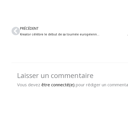
Précédent
PRÉCÉDENT
Kreator célèbre le début de sa tournée européenne avec une sortie exclusive : Live In Chile 2023
Laisser un commentaire
Vous devez
être connecté(e)
pour rédiger un commentai