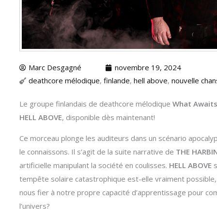
Marc Desgagné
novembre 19, 2024
deathcore mélodique
,
finlande
,
hell above
,
nouvelle cha
Le groupe finlandais de deathcore mélodique
What Awaits
HELL ABOVE
, disponible dès maintenant!
Ce morceau plonge les auditeurs dans un scénario apocalypt
le connaissons. Il s’agit de la suite narrative de
THE HARBI
artificielle manipulant la société en coulisses.
HELL ABOVE
s
tempête solaire catastrophique est-elle vraiment possible
nous fier à notre propre capacité d’apprentissage pour co
l’univers?