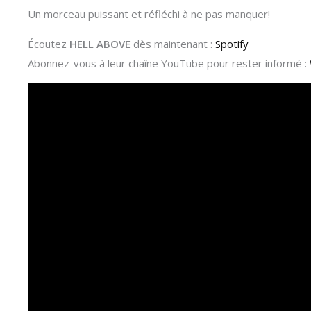
Un morceau puissant et réfléchi à ne pas manquer!
Écoutez
HELL ABOVE
dès maintenant :
Spotify
Abonnez-vous à leur chaîne YouTube pour rester informé :