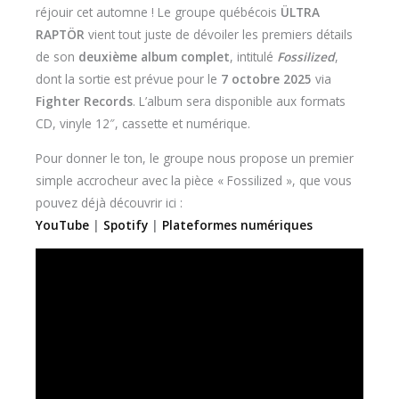
réjouir cet automne ! Le groupe québécois
ÜLTRA
RAPTÖR
vient tout juste de dévoiler les premiers détails
de son
deuxième album complet
, intitulé
Fossilized
,
dont la sortie est prévue pour le
7 octobre 2025
via
Fighter Records
. L’album sera disponible aux formats
CD, vinyle 12″, cassette et numérique.
Pour donner le ton, le groupe nous propose un premier
simple accrocheur avec la pièce « Fossilized », que vous
pouvez déjà découvrir ici :
YouTube
|
Spotify
|
Plateformes numériques