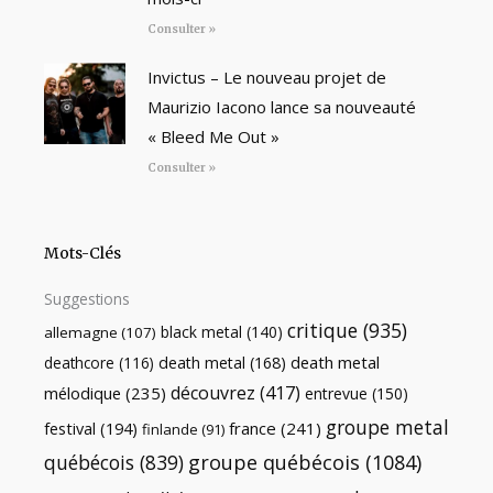
Consulter »
Invictus – Le nouveau projet de
Maurizio Iacono lance sa nouveauté
« Bleed Me Out »
Consulter »
Mots-Clés
Suggestions
critique
(935)
black metal
(140)
allemagne
(107)
death metal
death metal
(168)
deathcore
(116)
découvrez
(417)
mélodique
(235)
entrevue
(150)
groupe metal
festival
(194)
france
(241)
finlande
(91)
québécois
(839)
groupe québécois
(1084)