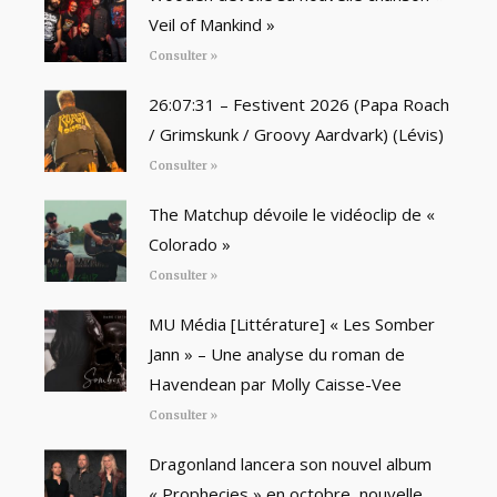
Veil of Mankind »
Consulter »
26:07:31 – Festivent 2026 (Papa Roach
/ Grimskunk / Groovy Aardvark) (Lévis)
Consulter »
The Matchup dévoile le vidéoclip de «
Colorado »
Consulter »
MU Média [Littérature] « Les Somber
Jann » – Une analyse du roman de
Havendean par Molly Caisse-Vee
Consulter »
Dragonland lancera son nouvel album
« Prophecies » en octobre, nouvelle