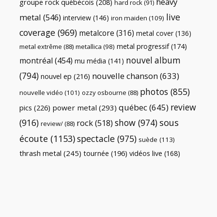
heavy
groupe rock québécois
(208)
hard rock
(91)
live
metal
(546)
interview
(146)
iron maiden
(109)
coverage
(969)
metalcore
(316)
metal cover
(136)
metal progressif
(174)
metal extrême
(88)
metallica
(98)
nouvel album
montréal
(454)
mu média
(141)
(794)
nouvelle chanson
(633)
nouvel ep
(216)
photos
(855)
nouvelle vidéo
(101)
ozzy osbourne
(88)
review
québec
(645)
pics
(226)
power metal
(293)
(916)
show
(974)
sous
rock
(518)
review/
(88)
écoute
(1153)
spectacle
(975)
suède
(113)
thrash metal
(245)
tournée
(196)
vidéos live
(168)