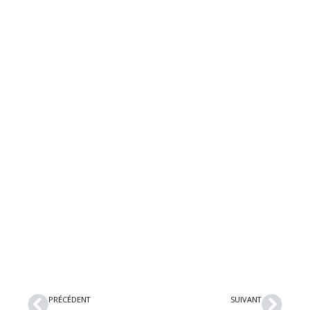
Précédent
Suiv
PRÉCÉDENT
SUIVANT