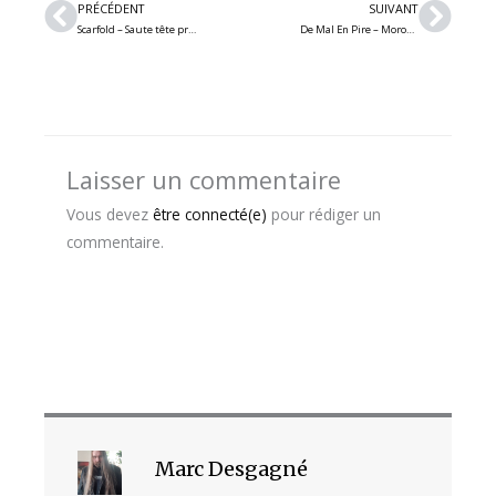
Précédent
Suiv
PRÉCÉDENT
SUIVANT
Scarfold – Saute tête première dans la zone de guerre avec « Spinecrusher » (feat. Guilt Trip)
De Mal En Pire – Morosité brutale et univers unique; nouvel album et vidéoclip pour « L’Astre de Velours »
Laisser un commentaire
Vous devez
être connecté(e)
pour rédiger un
commentaire.
Marc Desgagné