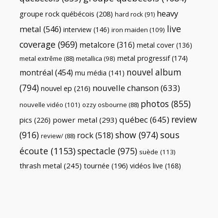
heavy
groupe rock québécois
(208)
hard rock
(91)
live
metal
(546)
interview
(146)
iron maiden
(109)
coverage
(969)
metalcore
(316)
metal cover
(136)
metal progressif
(174)
metal extrême
(88)
metallica
(98)
nouvel album
montréal
(454)
mu média
(141)
(794)
nouvelle chanson
(633)
nouvel ep
(216)
photos
(855)
nouvelle vidéo
(101)
ozzy osbourne
(88)
review
québec
(645)
pics
(226)
power metal
(293)
(916)
show
(974)
sous
rock
(518)
review/
(88)
écoute
(1153)
spectacle
(975)
suède
(113)
thrash metal
(245)
tournée
(196)
vidéos live
(168)