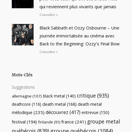
qui reviennent plus vivants que jamais
Consulter »
Black Sabbath et Ozzy Osbourne – Une
journée immortalisée au cinéma avec
Back to the Beginning: Ozzy’s Final Bow
Consulter »
Mots-Clés
Suggestions
critique
(935)
black metal
(140)
allemagne
(107)
death metal
death metal
(168)
deathcore
(116)
découvrez
(417)
mélodique
(235)
entrevue
(150)
groupe metal
festival
(194)
france
(241)
finlande
(91)
québécois
(839)
groupe québécois
(1084)