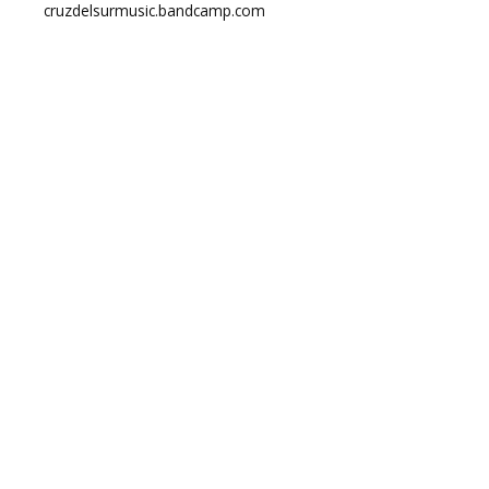
cruzdelsurmusic.bandcamp.com