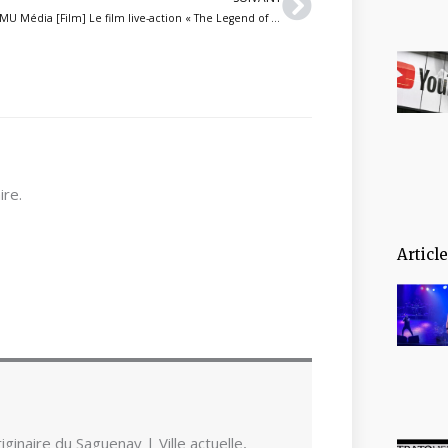
MU Média [Film] Le film live-action « The Legend of Zelda » sortira en mars 2027
re.
Articl
ginaire du Saguenay | Ville actuelle,