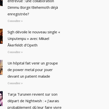
entrevue : une collaboration
Dimmu Borgir/Behemoth déjà
enregistrée?
Consulter »
Sigh dévoile le nouveau single «
Unputenpu » avec Mikael
Åkerfeldt d’Opeth
Consulter »
Un hôpital fait venir un groupe
de power metal pour jouer
devant un patient malade
Consulter »
Tarja Turunen revient sur son
départ de Nightwish : « J’aurais
probablement dû leur faire vivre