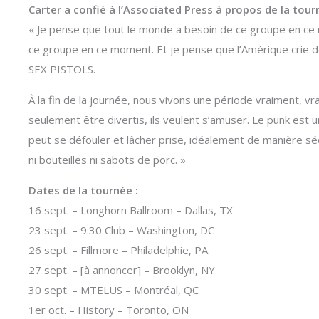
Carter a confié à l’Associated Press à propos de la tour
« Je pense que tout le monde a besoin de ce groupe en ce
ce groupe en ce moment. Et je pense que l’Amérique cri
SEX PISTOLS.
À la fin de la journée, nous vivons une période vraiment, vr
seulement être divertis, ils veulent s’amuser. Le punk est u
peut se défouler et lâcher prise, idéalement de manière sécur
ni bouteilles ni sabots de porc. »
Dates de la tournée :
16 sept. – Longhorn Ballroom – Dallas, TX
23 sept. – 9:30 Club – Washington, DC
26 sept. – Fillmore – Philadelphie, PA
27 sept. – [à annoncer] – Brooklyn, NY
30 sept. – MTELUS – Montréal, QC
1er oct. – History – Toronto, ON