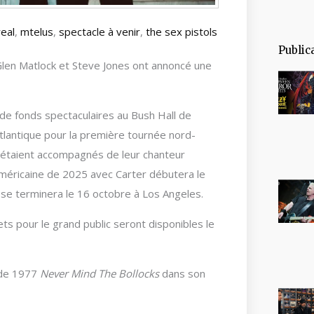
eal
,
mtelus
,
spectacle à venir
,
the sex pistols
Public
len Matlock et Steve Jones ont annoncé une
e de fonds spectaculaires au Bush Hall de
Atlantique pour la première tournée nord-
s étaient accompagnés de leur chanteur
-américaine de 2025 avec Carter débutera le
se terminera le 16 octobre à Los Angeles.
lets pour le grand public seront disponibles le
 de 1977
Never Mind The Bollocks
dans son