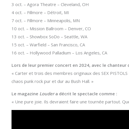
3 oct. – Agora Theatre – Cleveland, OH
4 oct. – Fillmore – Détroit, MI
7 oct. – Fillmore – Minneapolis, MN
10 oct. – Mission Ballroom – Denver, CO
13 oct. – Showbox SoDo – Seattle, WA
15 oct. – Warfield – San Francisco, CA
16 oct. – Hollywood Palladium – Los Angeles, CA
Lors de leur premier concert en 2024, avec le chanteu
« Carter et trois des membres originaux des SEX PISTOLS o
chaos punk rock pur et dur au Bush Hall. »
Le magazine
Louder
a décrit le spectacle comme :
« Une pure joie. Ils devraient faire une tournée partout. Qu