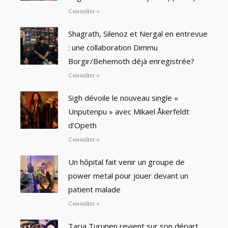
Consulter »
Shagrath, Silenoz et Nergal en entrevue
: une collaboration Dimmu
Borgir/Behemoth déjà enregistrée?
Consulter »
Sigh dévoile le nouveau single «
Unputenpu » avec Mikael Åkerfeldt
d’Opeth
Consulter »
Un hôpital fait venir un groupe de
power metal pour jouer devant un
patient malade
Consulter »
Tarja Turunen revient sur son départ