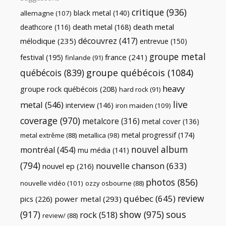
critique
(936)
black metal
(140)
allemagne
(107)
death metal
death metal
(168)
deathcore
(116)
découvrez
(417)
mélodique
(235)
entrevue
(150)
groupe metal
festival
(195)
france
(241)
finlande
(91)
québécois
(839)
groupe québécois
(1084)
heavy
groupe rock québécois
(208)
hard rock
(91)
live
metal
(546)
interview
(146)
iron maiden
(109)
coverage
(970)
metalcore
(316)
metal cover
(136)
metal progressif
(174)
metal extrême
(88)
metallica
(98)
nouvel album
montréal
(454)
mu média
(141)
(794)
nouvelle chanson
(633)
nouvel ep
(216)
photos
(856)
nouvelle vidéo
(101)
ozzy osbourne
(88)
review
québec
(645)
pics
(226)
power metal
(293)
(917)
show
(975)
sous
rock
(518)
review/
(88)