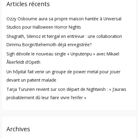
Articles récents
c
h
Ozzy Osbourne aura sa propre maison hantée à Universal
f
Studios pour Halloween Horror Nights
o
Shagrath, Silenoz et Nergal en entrevue : une collaboration
r
Dimmu Borgir/Behemoth déjà enregistrée?
:
Sigh dévoile le nouveau single « Unputenpu » avec Mikael
Åkerfeldt d’Opeth
Un hôpital fait venir un groupe de power metal pour jouer
devant un patient malade
Tarja Turunen revient sur son départ de Nightwish : « J’aurais
probablement dû leur faire vivre l’enfer »
Archives