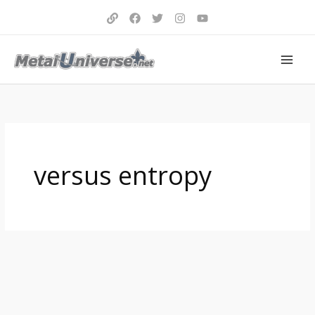
Aller
au
contenu
versus entropy