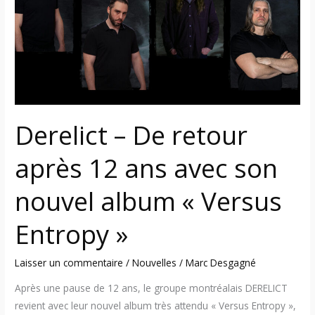
retour
après
12
ans
avec
son
nouvel
Derelict – De retour
album
« Versus
après 12 ans avec son
Entropy »
nouvel album « Versus
Entropy »
Laisser un commentaire
/
Nouvelles
/
Marc Desgagné
Après une pause de 12 ans, le groupe montréalais DERELICT
revient avec leur nouvel album très attendu « Versus Entropy »,