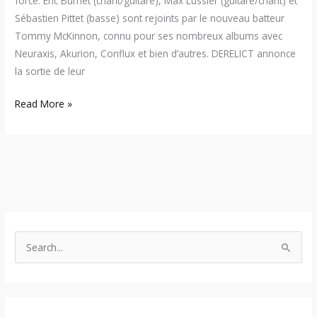
force. Eric Burnet (chant/guitare), Max Lussier (guitare/chant) et
Sébastien Pittet (basse) sont rejoints par le nouveau batteur
Tommy McKinnon, connu pour ses nombreux albums avec
Neuraxis, Akurion, Conflux et bien d’autres. DERELICT annonce
la sortie de leur
Read More »
S
e
a
r