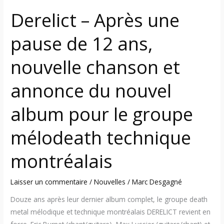
et
Derelict – Après une
annonce
du
pause de 12 ans,
nouvel
album
nouvelle chanson et
pour
le
annonce du nouvel
groupe
mélodeath
album pour le groupe
technique
mélodeath technique
montréalais
montréalais
Laisser un commentaire
/
Nouvelles
/
Marc Desgagné
Douze ans après leur dernier album complet, le groupe death
metal mélodique et technique montréalais DERELICT revient en