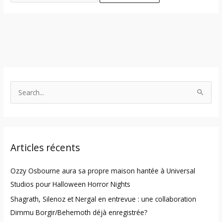
S
e
a
r
Articles récents
c
h
Ozzy Osbourne aura sa propre maison hantée à Universal
f
Studios pour Halloween Horror Nights
o
Shagrath, Silenoz et Nergal en entrevue : une collaboration
r
Dimmu Borgir/Behemoth déjà enregistrée?
: