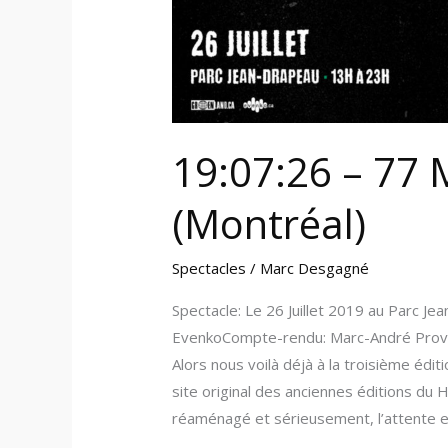
19:07:26 – 77 
(Montréal)
Spectacles
/
Marc Desgagné
Spectacle: Le 26 Juillet 2019 au Parc J
EvenkoCompte-rendu: Marc-André Provos
Alors nous voilà déjà à la troisième édit
site original des anciennes éditions d
réaménagé et sérieusement, l’attente en