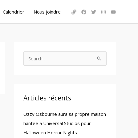
Calendrier
Nous joindre
S
e
a
r
c
Articles récents
h
Ozzy Osbourne aura sa propre maison
f
hantée à Universal Studios pour
o
Halloween Horror Nights
r