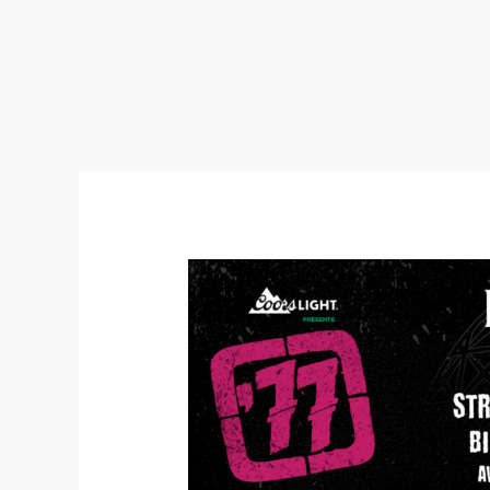
19:07:26
–
77
Montréal
2019
(Montréal)