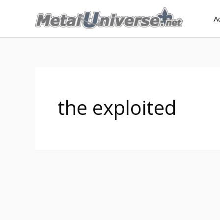
Aller
A
au
contenu
the exploited