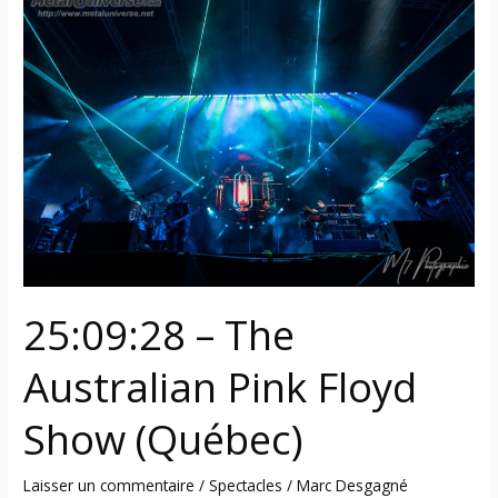
–
The
Australian
Pink
Floyd
Show
(Québec)
25:09:28 – The
Australian Pink Floyd
Show (Québec)
Laisser un commentaire
/
Spectacles
/
Marc Desgagné