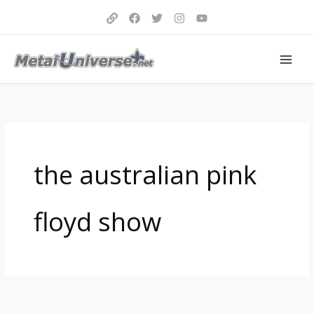
Aller
au
contenu
the australian pink
floyd show