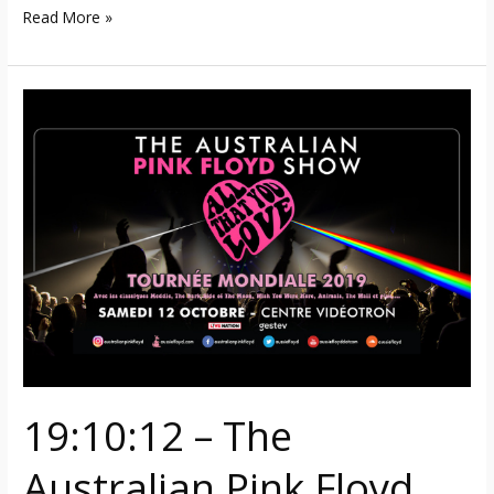
Read More »
19:10:12
–
The
Australian
Pink
Floyd
Show
(Québec)
19:10:12 – The
Australian Pink Floyd