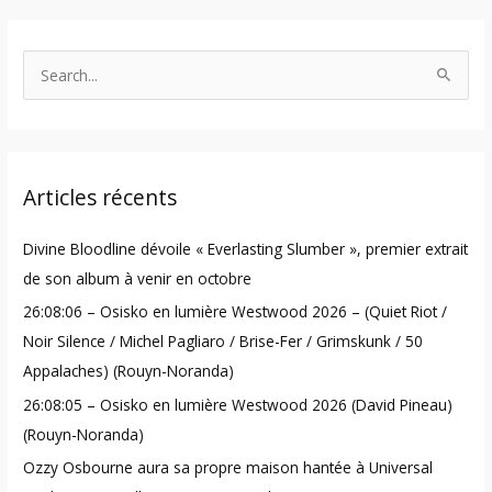
S
e
a
r
Articles récents
c
h
Divine Bloodline dévoile « Everlasting Slumber », premier extrait
f
de son album à venir en octobre
o
26:08:06 – Osisko en lumière Westwood 2026 – (Quiet Riot /
r
Noir Silence / Michel Pagliaro / Brise-Fer / Grimskunk / 50
:
Appalaches) (Rouyn-Noranda)
26:08:05 – Osisko en lumière Westwood 2026 (David Pineau)
(Rouyn-Noranda)
Ozzy Osbourne aura sa propre maison hantée à Universal