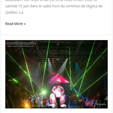
samedi 15 juin dans le cadre hors du commun de l’Agora de
Québec. La
Read More »
23:06:22
–
The
Australian
Pink
Floyd
Show
–
Darkside
50
Tour
(Québec)