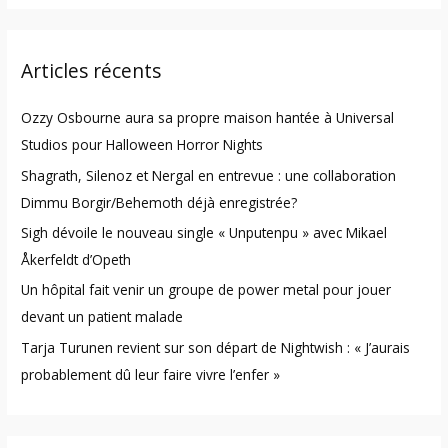
a
r
Articles récents
c
h
Ozzy Osbourne aura sa propre maison hantée à Universal
f
Studios pour Halloween Horror Nights
o
Shagrath, Silenoz et Nergal en entrevue : une collaboration
r
Dimmu Borgir/Behemoth déjà enregistrée?
:
Sigh dévoile le nouveau single « Unputenpu » avec Mikael
Åkerfeldt d’Opeth
Un hôpital fait venir un groupe de power metal pour jouer
devant un patient malade
Tarja Turunen revient sur son départ de Nightwish : « J’aurais
probablement dû leur faire vivre l’enfer »