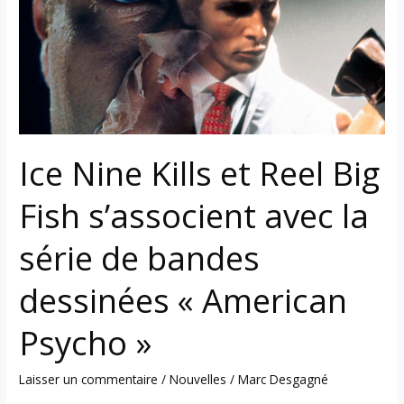
et
Reel
Big
Fish
s’associent
avec
la
Ice Nine Kills et Reel Big
série
de
Fish s’associent avec la
bandes
dessinées
série de bandes
« American
Psycho »
dessinées « American
Psycho »
Laisser un commentaire
/
Nouvelles
/
Marc Desgagné