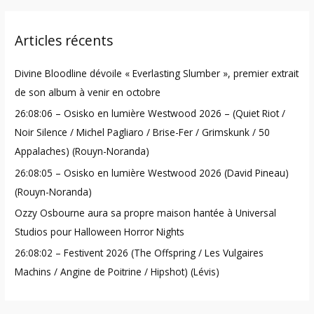
a
r
Articles récents
c
h
Divine Bloodline dévoile « Everlasting Slumber », premier extrait
f
de son album à venir en octobre
o
26:08:06 – Osisko en lumière Westwood 2026 – (Quiet Riot /
r
Noir Silence / Michel Pagliaro / Brise-Fer / Grimskunk / 50
:
Appalaches) (Rouyn-Noranda)
26:08:05 – Osisko en lumière Westwood 2026 (David Pineau)
(Rouyn-Noranda)
Ozzy Osbourne aura sa propre maison hantée à Universal
Studios pour Halloween Horror Nights
26:08:02 – Festivent 2026 (The Offspring / Les Vulgaires
Machins / Angine de Poitrine / Hipshot) (Lévis)