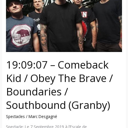
Kid
/
Obey
The
Brave
/
Boundaries
/
Southbound
19:09:07 – Comeback
(Granby)
Kid / Obey The Brave /
Boundaries /
Southbound (Granby)
Spectacles
/
Marc Desgagné
Spectacle: Le 7 Septembre 2019 à l’Escale de