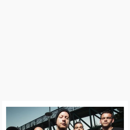
19:09:07
–
Comeback