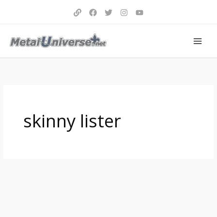
Aller
au
contenu
skinny lister