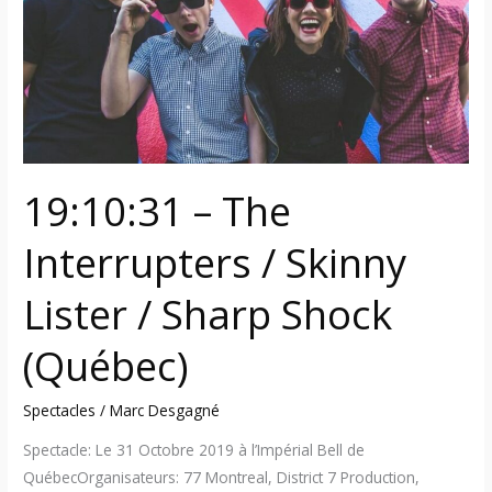
Interrupters
/
Skinny
Lister
/
Sharp
Shock
19:10:31 – The
(Québec)
Interrupters / Skinny
Lister / Sharp Shock
(Québec)
Spectacles
/
Marc Desgagné
Spectacle: Le 31 Octobre 2019 à l’Impérial Bell de
QuébecOrganisateurs: 77 Montreal, District 7 Production,