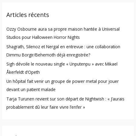
r
Articles récents
c
h
Ozzy Osbourne aura sa propre maison hantée à Universal
f
Studios pour Halloween Horror Nights
o
Shagrath, Silenoz et Nergal en entrevue : une collaboration
r
Dimmu Borgir/Behemoth déjà enregistrée?
:
Sigh dévoile le nouveau single « Unputenpu » avec Mikael
Åkerfeldt d’Opeth
Un hôpital fait venir un groupe de power metal pour jouer
devant un patient malade
Tarja Turunen revient sur son départ de Nightwish : « J’aurais
probablement dû leur faire vivre l’enfer »