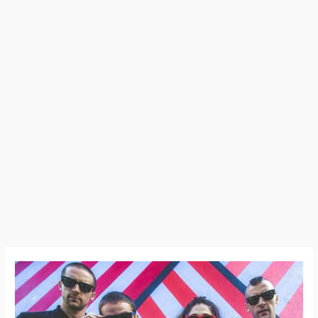
19:10:31
–
The