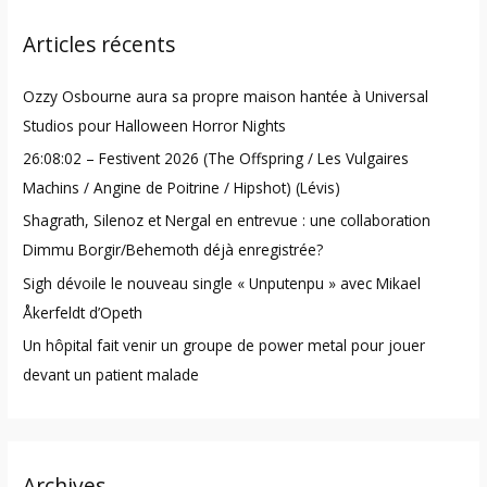
r
Articles récents
c
h
Ozzy Osbourne aura sa propre maison hantée à Universal
f
Studios pour Halloween Horror Nights
o
26:08:02 – Festivent 2026 (The Offspring / Les Vulgaires
r
Machins / Angine de Poitrine / Hipshot) (Lévis)
:
Shagrath, Silenoz et Nergal en entrevue : une collaboration
Dimmu Borgir/Behemoth déjà enregistrée?
Sigh dévoile le nouveau single « Unputenpu » avec Mikael
Åkerfeldt d’Opeth
Un hôpital fait venir un groupe de power metal pour jouer
devant un patient malade
Archives