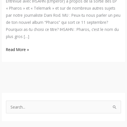
Entrevue avec IHSAHN (Emperor) à propos de la sortie des EP
« Pharos » et « Telemark » et sur de nombreux autres sujets
par notre journaliste Dani Rod. MU : Peux-tu nous parler un peu
de ton nouvel album “Pharos” qui sort ce 11 septembre?
Pourquoi as-tu choisi ce titre? IHSAHN : Pharos, c’est le nom du
plus gros […]
Read More »
S
e
a