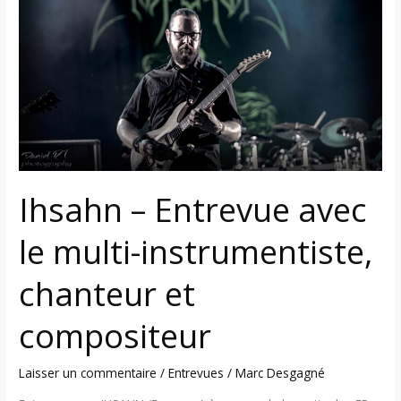
avec
le
multi-
instrumentiste,
chanteur
et
compositeur
Ihsahn – Entrevue avec
le multi-instrumentiste,
chanteur et
compositeur
Laisser un commentaire
/
Entrevues
/
Marc Desgagné