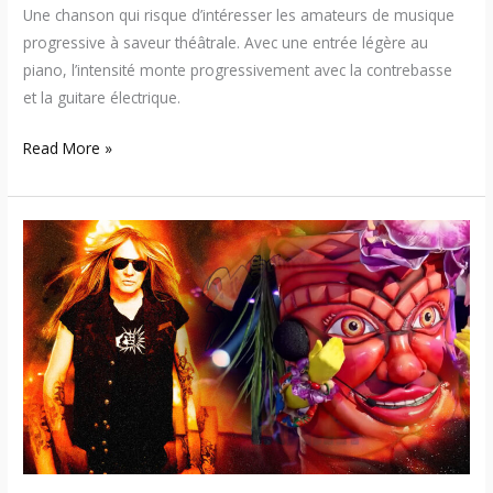
Une chanson qui risque d’intéresser les amateurs de musique
progressive à saveur théâtrale. Avec une entrée légère au
piano, l’intensité monte progressivement avec la contrebasse
et la guitare électrique.
Read More »
Sebastian
Bach
–
Premier
single
en
10
ans
sous
écoute