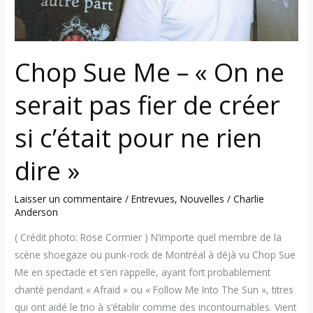
pour
ne
rien
Chop Sue Me – « On ne
dire
»
serait pas fier de créer
si c’était pour ne rien
dire »
Laisser un commentaire
/
Entrevues
,
Nouvelles
/
Charlie
Anderson
( Crédit photo: Rose Cormier ) N’importe quel membre de la
scène shoegaze ou punk-rock de Montréal à déjà vu Chop Sue
Me en spectacle et s’en rappelle, ayant fort probablement
chanté pendant « Afraid » ou « Follow Me Into The Sun », titres
qui ont aidé le trio à s’établir comme des incontournables. Vient