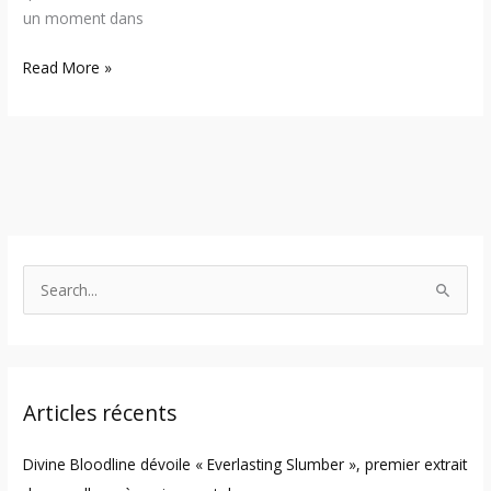
un moment dans
Read More »
S
e
a
r
Articles récents
c
h
Divine Bloodline dévoile « Everlasting Slumber », premier extrait
f