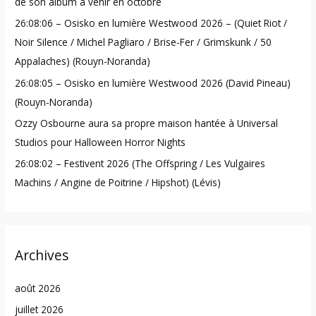
de son album à venir en octobre
o
26:08:06 – Osisko en lumière Westwood 2026 – (Quiet Riot /
r
Noir Silence / Michel Pagliaro / Brise-Fer / Grimskunk / 50
:
Appalaches) (Rouyn-Noranda)
26:08:05 – Osisko en lumière Westwood 2026 (David Pineau)
(Rouyn-Noranda)
Ozzy Osbourne aura sa propre maison hantée à Universal
Studios pour Halloween Horror Nights
26:08:02 – Festivent 2026 (The Offspring / Les Vulgaires
Machins / Angine de Poitrine / Hipshot) (Lévis)
Archives
août 2026
juillet 2026