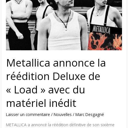
réédition
Deluxe
de
« Load »
avec
du
matériel
inédit
Metallica annonce la
réédition Deluxe de
« Load » avec du
matériel inédit
Laisser un commentaire
/
Nouvelles
/
Marc Desgagné
METALLICA a annoncé la réédition définitive de son sixième