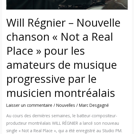
Place »
pour
Will Régnier – Nouvelle
les
amateurs
chanson « Not a Real
de
musique
Place » pour les
progressive
par
amateurs de musique
le
musicien
progressive par le
montréalais
musicien montréalais
Laisser un commentaire
/
Nouvelles
/
Marc Desgagné
Au cours des dernières semaines, le batteur-compositeur-
producteur montréalais WILL RÉGNIER a lancé son nouveau
single « Not a Real Place », qui a été enregistré au Studio PM.