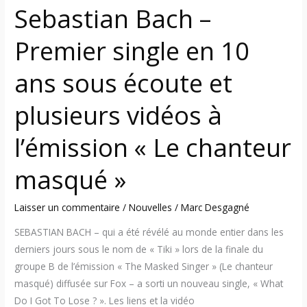
Sebastian Bach –
et
plusieurs
Premier single en 10
vidéos
à
ans sous écoute et
l’émission
« Le
plusieurs vidéos à
chanteur
masqué »
l’émission « Le chanteur
masqué »
Laisser un commentaire
/
Nouvelles
/
Marc Desgagné
SEBASTIAN BACH – qui a été révélé au monde entier dans les
derniers jours sous le nom de « Tiki » lors de la finale du
groupe B de l’émission « The Masked Singer » (Le chanteur
masqué) diffusée sur Fox – a sorti un nouveau single, « What
Do I Got To Lose ? ». Les liens et la vidéo