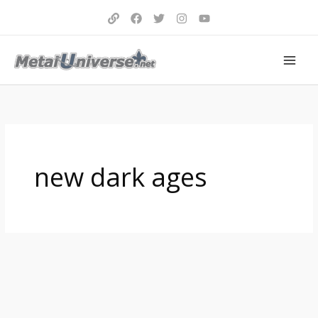
Aller
au
contenu
new dark ages