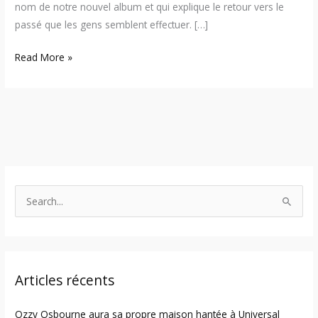
nom de notre nouvel album et qui explique le retour vers le
passé que les gens semblent effectuer. […]
Read More »
S
e
a
r
Articles récents
c
h
Ozzy Osbourne aura sa propre maison hantée à Universal